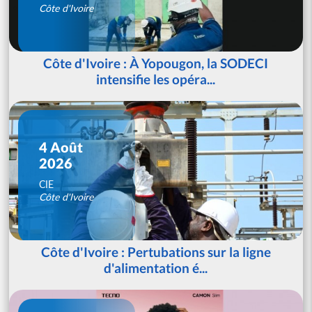
Côte d'Ivoire
Côte d'Ivoire : À Yopougon, la SODECI
intensifie les opéra...
4 Août
2026
CIE
Côte d'Ivoire
Côte d'Ivoire : Pertubations sur la ligne
d'alimentation é...