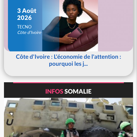
3 Août
2026
TECNO
Côte d'Ivoire
Côte d'Ivoire : L'économie de l'attention :
pourquoi les j...
INFOS
SOMALIE