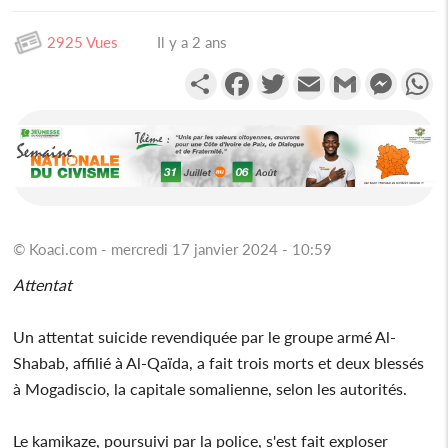
2925 Vues
Il y a 2 ans
Partager
Facebook
Twitter
Email
Gmail
Messen
W
© Koaci.com - mercredi 17 janvier 2024 - 10:59
Attentat
Un attentat suicide revendiquée par le groupe armé Al-
Shabab, affilié à Al-Qaïda, a fait trois morts et deux blessés
à Mogadiscio, la capitale somalienne, selon les autorités.
Le kamikaze, poursuivi par la police, s'est fait exploser