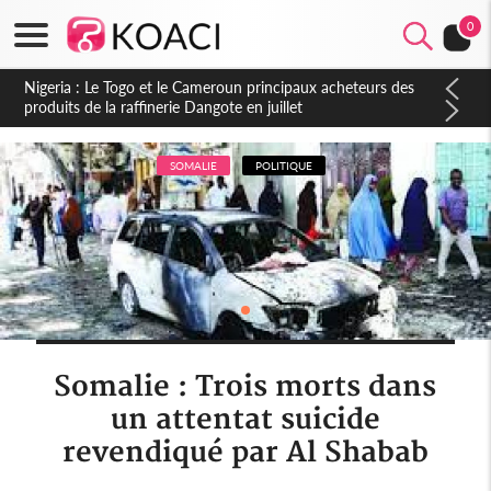
0
Côte d'Ivoire : Seconde période légale des ventes soldes du
10 au 31 août 2026
SOMALIE
POLITIQUE
Somalie : Trois morts dans
un attentat suicide
revendiqué par Al Shabab