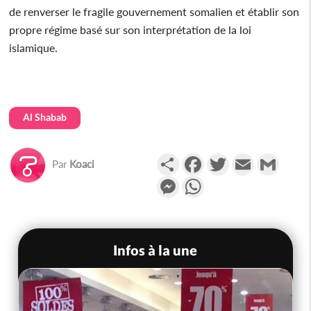
de renverser le fragile gouvernement somalien et établir son
propre régime basé sur son interprétation de la loi
islamique.
Al Shabab
Partager
Facebook
Twitter
Email
Gmail
Par
Koaci
Messenger
WhatsApp
Infos à la une