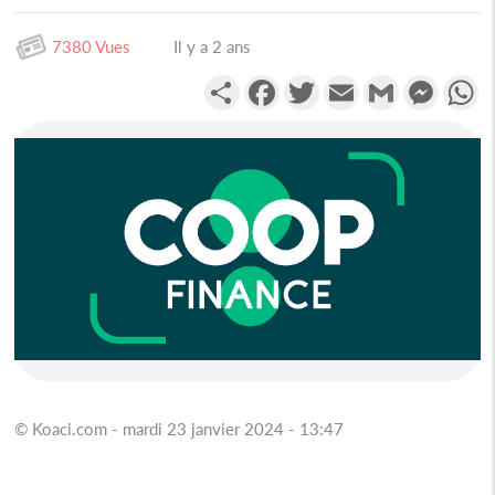
7380 Vues
Il y a 2 ans
Partager
Facebook
Twitter
Email
Gmail
Messen
W
© Koaci.com - mardi 23 janvier 2024 - 13:47