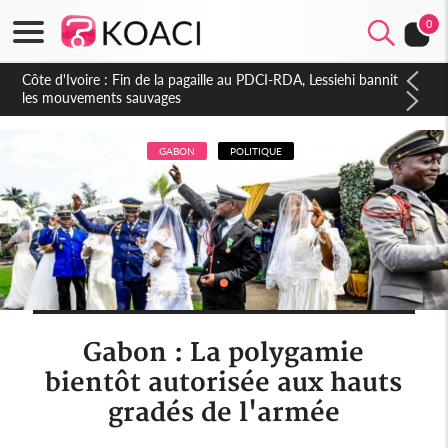
0
Côte d'Ivoire : Ouattara promet des sanctions contre les
déguerpissements illégaux
GABON
POLITIQUE
Gabon : La polygamie
bientôt autorisée aux hauts
gradés de l'armée