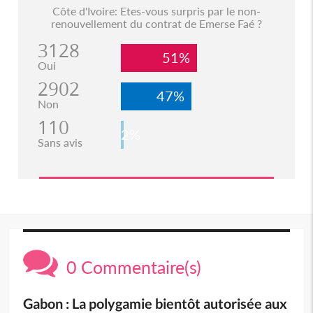
Côte d'Ivoire: Etes-vous surpris par le non-
renouvellement du contrat de Emerse Faé ?
3128
51%
Oui
2902
47%
Non
110
2%
Sans avis
0 Commentaire(s)
Gabon : La polygamie bientôt autorisée aux