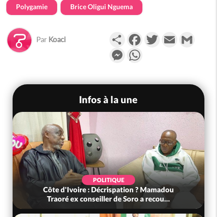
Polygamie
Brice Oligui Nguema
Partager
Facebook
Twitter
Email
Gmail
Par
Koaci
Messenger
WhatsApp
Infos à la une
POLITIQUE
Côte d'Ivoire : Décrispation ? Mamadou
Traoré ex conseiller de Soro a recou...