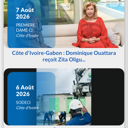
7 Août
2026
PREMIERE
DAME CI
Côte d'Ivoire
Côte d'Ivoire-Gabon : Dominique Ouattara
reçoit Zita Oligu...
6 Août
2026
SODECI
Côte d'Ivoire