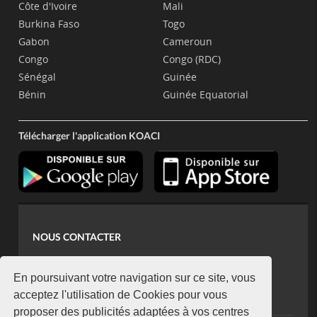
Côte d'Ivoire
Mali
Burkina Faso
Togo
Gabon
Cameroun
Congo
Congo (RDC)
Sénégal
Guinée
Bénin
Guinée Equatorial
Télécharger l'application KOACI
NOUS CONTACTER
contact@koaci.com
koaci@yahoo.fr
En poursuivant votre navigation sur ce site, vous
+225 07 08 85 52 93
acceptez l'utilisation de Cookies pour vous
proposer des publicités adaptées à vos centres