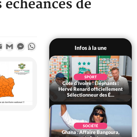
s échéances de
k
tter
Email
Gmail
Messenger
WhatsApp
Infos à la une
POLITIQUE
SPORT
voire : Violences
Côte d'Ivoire : Éléphants :
 à Kossandji (Mé)
Hervé Renard officiellement
it 03 morts, A...
Sélectionneur des É...
POLITIQUE
SOCIÉTÉ
 : 5 combattants
Ghana : Affaire Bangoura,