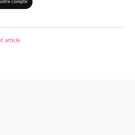
votre compte
 article