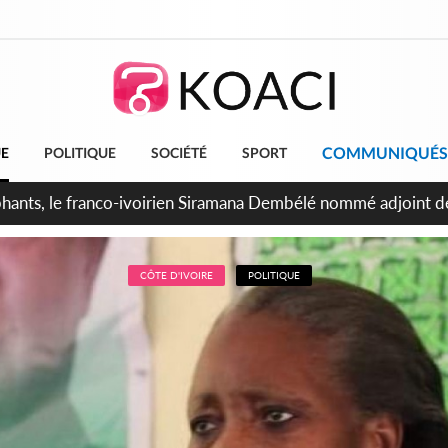
COMMUNIQUÉS
UE
POLITIQUE
SOCIÉTÉ
SPORT
ttants séparatistes neutralisés, le Mindef dément les rumeurs
CÔTE D'IVOIRE
POLITIQUE