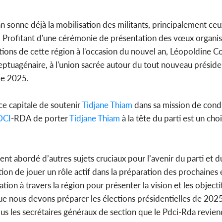
séparatist
Mindef d
 sonne déjà la mobilisation des militants, principalement ceu
 Profitant d'une cérémonie de présentation des vœux organis
tions de cette région à l'occasion du nouvel an, Léopoldine Co
septuagénaire, à l'union sacrée autour du tout nouveau présid
Côte d'Ivo
 de 2025.
2026, le di
du P
ce capitale de soutenir
Tidjane Thiam
dans sa mission de cond
DCI
-RDA de porter
Tidjane Thiam
à la tête du parti est un cho
nt abordé d’autres sujets cruciaux pour l’avenir du parti et du
tion de jouer un rôle actif dans la préparation des prochaines 
ation à travers la région pour présenter la vision et les object
que nous devons préparer les élections présidentielles de 202
vous les secrétaires généraux de section que le Pdci-Rda revie