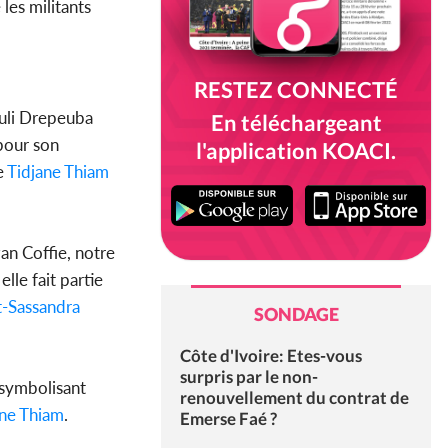
 les militants
RESTEZ CONNECTÉ
euli Drepeuba
En téléchargeant
pour son
l'application KOACI.
e
Tidjane Thiam
an Coffie, notre
lle fait partie
-Sassandra
SONDAGE
Côte d'Ivoire: Etes-vous
surpris par le non-
 symbolisant
renouvellement du contrat de
ane Thiam
.
Emerse Faé ?