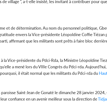
e village ", a-t-elle insisté, les invitant à contribuer pour que
asme et de détermination. Au nom du personnel politique, Gb
ratitude envers la Vice-présidente Léopoldine Coffie Tiézan 
ti, affirmant que les militants sont prêts à faire bloc derrièr
 la Vice-présidente du Pdci-Rda, la Ministre Léopoldine Tiez
l qu'elle a mené lors du VIIIe Congrès du Pdci-rda. Aujourd'hui, e
 pourquoi, il était normal que les militants du Pdci-rda du
Haut
la paroisse Saint-Jean de Gonaté le dimanche 28 janvier 2024,
t leur confiance en un avenir meilleur sous la direction de
Tidj