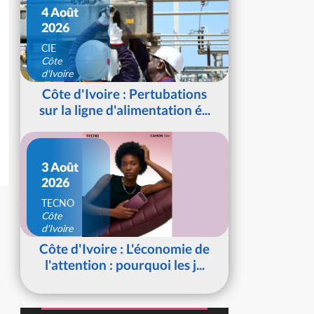
4 Août
2026
CIE
Côte
d'Ivoire
Côte d'Ivoire : Pertubations
sur la ligne d'alimentation é...
3 Août
2026
TECNO
Côte
d'Ivoire
Côte d'Ivoire : L'économie de
l'attention : pourquoi les j...