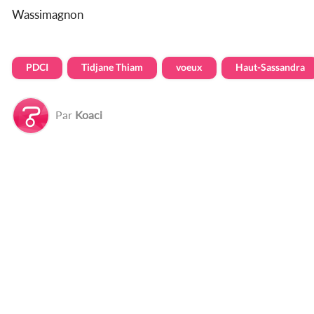
Wassimagnon
PDCI
Tidjane Thiam
voeux
Haut-Sassandra
Par
Koaci