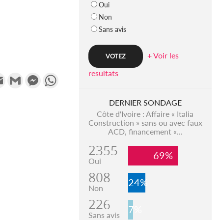
Oui
Non
Sans avis
+ Voir les
resultats
k
tter
Email
Gmail
Messenger
WhatsApp
DERNIER SONDAGE
Côte d'Ivoire : Affaire « Italia
Construction » sans ou avec faux
ACD, financement «...
2355
69%
Oui
808
24%
Non
226
7%
Sans avis