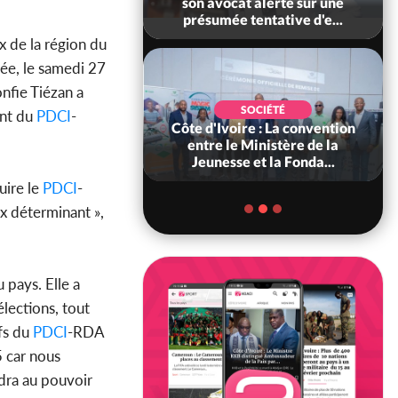
es neutralisés, le
son avocat alerte sur une
ément les rum...
présumée tentative d'e...
x de la région du
ée, le samedi 27
nfie Tiézan a
POLITIQUE
SOCIÉTÉ
ent du
PDCI
-
ire : Indépendance
Côte d'Ivoire : La convention
scours très attendu
entre le Ministère de la
R Alassane...
Jeunesse et la Fonda...
uire le
PDCI
-
ix déterminant »,
 pays. Elle a
élections, tout
ifs du
PDCI
-RDA
5 car nous
ndra au pouvoir