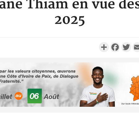
jane Thiam en vue de
2025
Partager
Faceboo
Twi
Côte d'I
tragiques
ayant fa
Cameroun