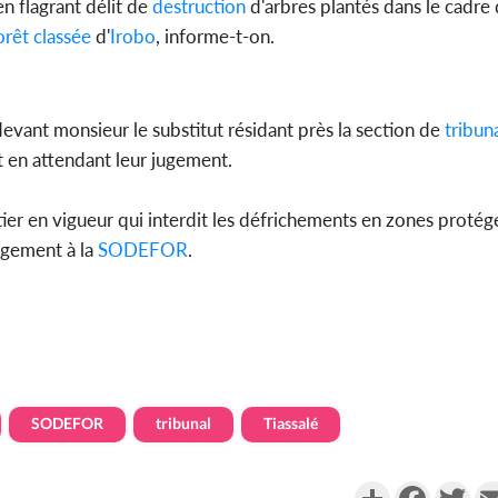
en flagrant délit de
destruction
d'arbres plantés dans le cadre 
orêt classée
d'
Irobo
, informe-t-on.
devant monsieur le substitut résidant près la section de
tribun
t en attendant leur jugement.
er en vigueur qui interdit les défrichements en zones protég
agement à la
SODEFOR
.
SODEFOR
tribunal
Tiassalé
Partager
Faceboo
Twi