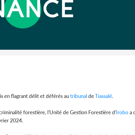
Côte 
anni
l'Indépend
Dé
is en flagrant délit et déférés au
tribunal
de
Tiassalé
.
riminalité forestière, l'Unité de Gestion Forestière d'
Irobo
a 
évrier 2024.