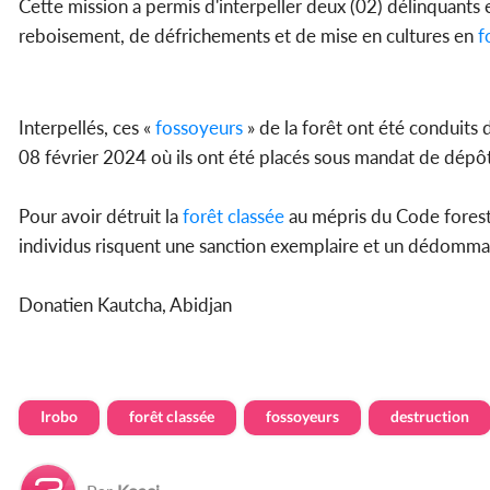
Cette mission a permis d'interpeller deux (02) délinquants 
reboisement, de défrichements et de mise en cultures en
f
Interpellés, ces «
fossoyeurs
» de la forêt ont été conduits 
08 février 2024 où ils ont été placés sous mandat de dépô
Pour avoir détruit la
forêt classée
au mépris du Code foresti
individus risquent une sanction exemplaire et un dédomm
Donatien Kautcha, Abidjan
Irobo
forêt classée
fossoyeurs
destruction