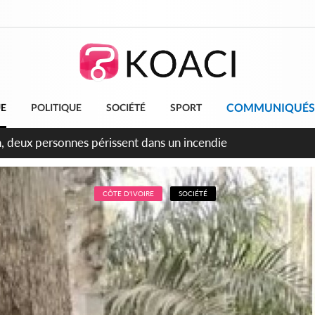
COMMUNIQUÉS
UE
POLITIQUE
SOCIÉTÉ
SPORT
leu, la célébration de la fête nationale transformée en vaste 
ngereux
CÔTE D'IVOIRE
SOCIÉTÉ