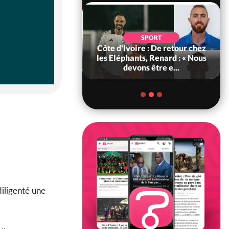
POLITIQUE
d'Ivoire : 66e
SPORT
versaire de
Côte d'Ivoire : De retour chez
ance, les Forces de
les Eléphants, Renard : « Nous
fense e...
devons être e...
diligenté une