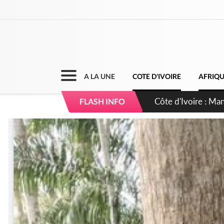
A LA UNE
COTE D'IVOIRE
AFRIQ
Côte d'Ivoire : Séi
FLASH INFO
dépigmentants da