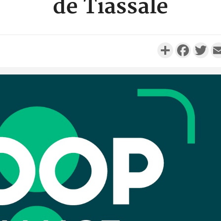
de Tiassalé
Partager
Faceboo
Twi
Côte d'I
personnes 
Côte d'Ivo
son coll
million