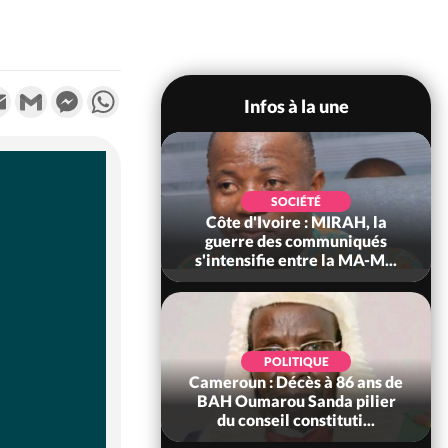
k
tter
Email
Gmail
Messenger
WhatsApp
Infos à la une
SOCIÉTÉ
SOCIÉTÉ
voire : Man, deux
Côte d'Ivoire : MIRAH, la
périssent dans un
guerre des communiqués
incendie
s'intensifie entre la MA-M...
SOCIÉTÉ
POLITIQUE
ire : Daloa, il tue
Cameroun : Décès à 86 ans de
ègue et cache 38
BAH Oumarou Sanda pilier
s dans une fo...
du conseil constituti...