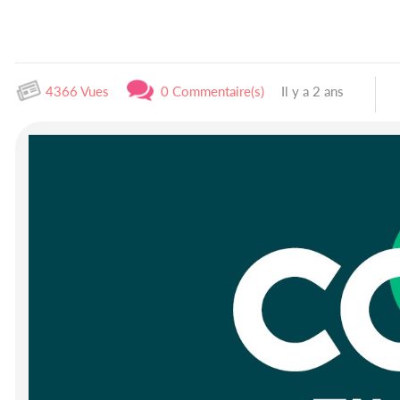
4366 Vues
0 Commentaire(s)
Il y a 2 ans