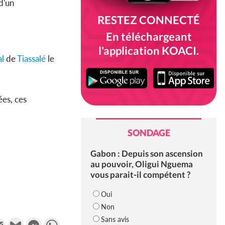
d'un
RESTEZ CONNECTÉ
En téléchargeant
l'application KOACI.
al
de
Tiassalé
le
ées, ces
SONDAGE
Gabon : Depuis son ascension
au pouvoir, Oligui Nguema
vous parait-il compétent ?
Oui
Non
Sans avis
k
tter
Email
Gmail
Messenger
WhatsApp