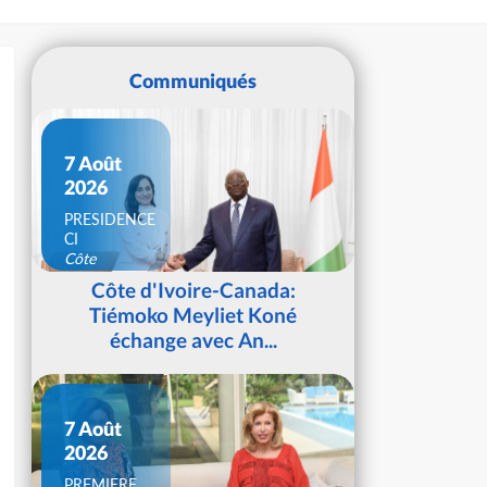
Communiqués
7 Août
2026
PRESIDENCE
CI
Côte
d'Ivoire
Côte d'Ivoire-Canada:
Tiémoko Meyliet Koné
échange avec An...
7 Août
2026
PREMIERE