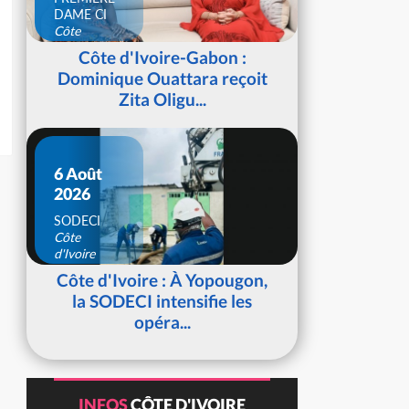
DAME CI
Côte
d'Ivoire
Côte d'Ivoire-Gabon :
Dominique Ouattara reçoit
Zita Oligu...
6 Août
2026
SODECI
Côte
d'Ivoire
Côte d'Ivoire : À Yopougon,
la SODECI intensifie les
opéra...
INFOS
CÔTE D'IVOIRE