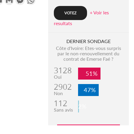
+ Voir les
resultats
DERNIER SONDAGE
Côte d'Ivoire: Etes-vous surpris
par le non-renouvellement du
contrat de Emerse Faé ?
3128
51%
Oui
2902
47%
Non
112
2%
Sans avis