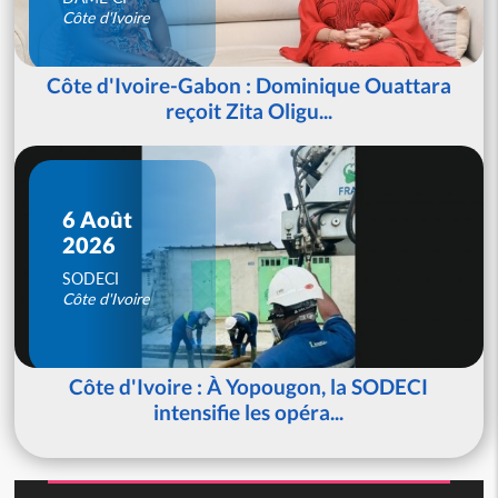
Côte d'Ivoire
Côte d'Ivoire-Gabon : Dominique Ouattara
reçoit Zita Oligu...
6 Août
2026
SODECI
Côte d'Ivoire
Côte d'Ivoire : À Yopougon, la SODECI
intensifie les opéra...