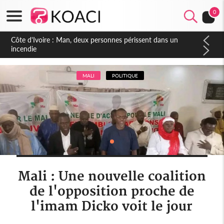
0
Côte d'Ivoire : Séileu, la célébration de la fête nationale
transformée en vaste campagne contre les produits
dépigmentants dangereux
MALI
POLITIQUE
Mali : Une nouvelle coalition
de l'opposition proche de
l'imam Dicko voit le jour