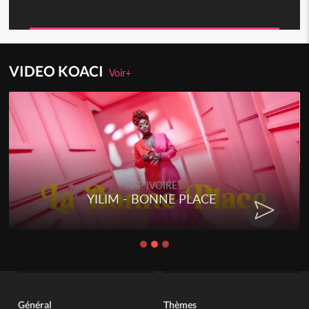
VIDEO KOACI
Voir+
RAP IVOIRE
YILIM - BONNE PLACE
Général
Thèmes