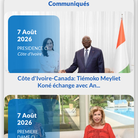
Communiqués
7 Août
2026
PRESIDENCE CI
Côte d'Ivoire
Côte d'Ivoire-Canada: Tiémoko Meyliet
Koné échange avec An...
7 Août
2026
PREMIERE
DAME CI