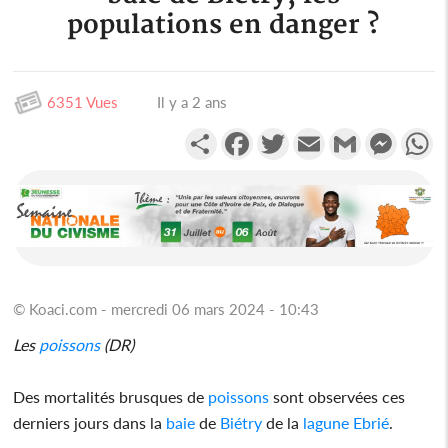
populations en danger ?
6351 Vues
Il y a 2 ans
Partager
Facebook
Twitter
Email
Gmail
Messen
W
© Koaci.com - mercredi 06 mars 2024 - 10:43
Les
poissons
(DR)
Des mortalités brusques de
poissons
sont observées ces
derniers jours dans la
baie
de
Biétry
de la
lagune
Ebrié
.