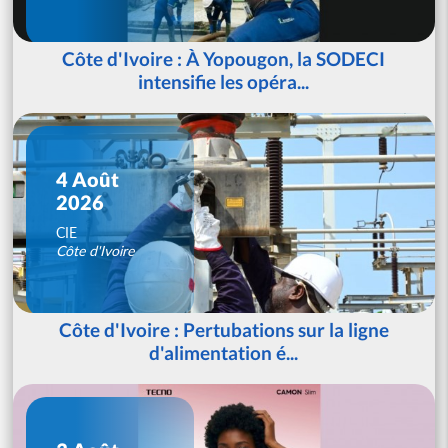
Côte d'Ivoire : À Yopougon, la SODECI
intensifie les opéra...
4 Août
2026
CIE
Côte d'Ivoire
Côte d'Ivoire : Pertubations sur la ligne
d'alimentation é...