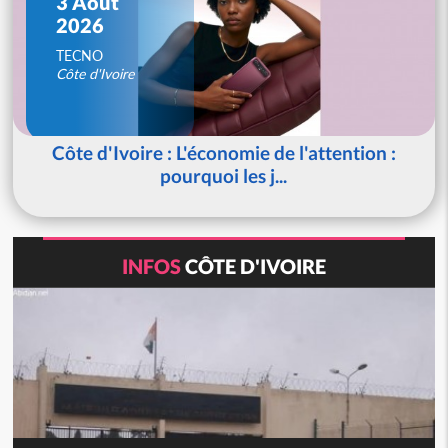
3 Août
2026
TECNO
Côte d'Ivoire
Côte d'Ivoire : L'économie de l'attention :
pourquoi les j...
INFOS
CÔTE D'IVOIRE