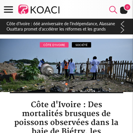
0
Côte d'Ivoire : À Abidjan, Amadou Oury Bah admire le modèle
ivoirien et veut s'en inspirer pour accélérer le développement
de la Guinée
CÔTE D'IVOIRE
SOCIÉTÉ
Côte d'Ivoire : Des
mortalités brusques de
poissons observées dans la
baie de Biétry, les