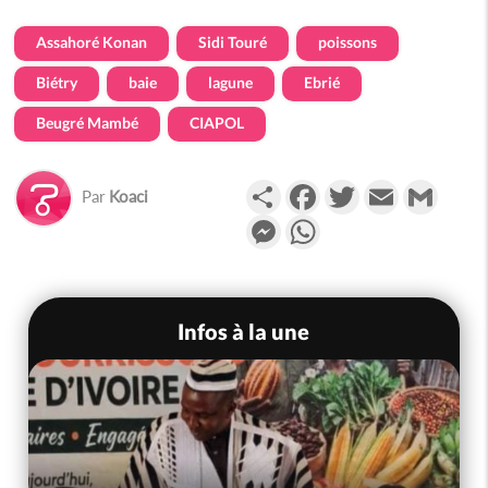
Assahoré Konan
Sidi Touré
poissons
Biétry
baie
lagune
Ebrié
Beugré Mambé
CIAPOL
Partager
Facebook
Twitter
Email
Gmail
Par
Koaci
Messenger
WhatsApp
Infos à la une