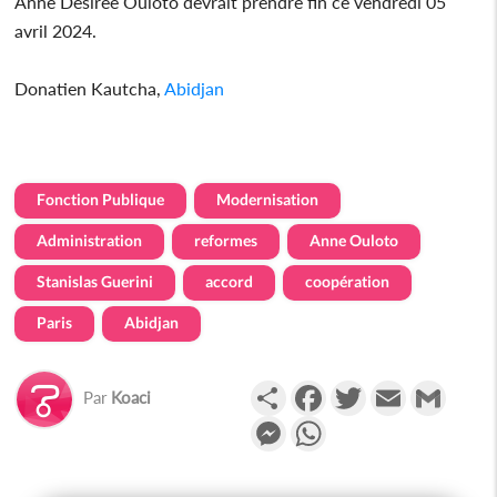
Anne Désirée Ouloto devrait prendre fin ce vendredi 05
avril 2024.
Donatien Kautcha,
Abidjan
Fonction Publique
Modernisation
Administration
reformes
Anne Ouloto
Stanislas Guerini
accord
coopération
Paris
Abidjan
Partager
Facebook
Twitter
Email
Gmail
Par
Koaci
Messenger
WhatsApp