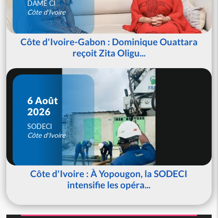
DAME CI
Côte d'Ivoire
Côte d'Ivoire-Gabon : Dominique Ouattara
reçoit Zita Oligu...
6 Août
2026
SODECI
Côte d'Ivoire
Côte d'Ivoire : À Yopougon, la SODECI
intensifie les opéra...