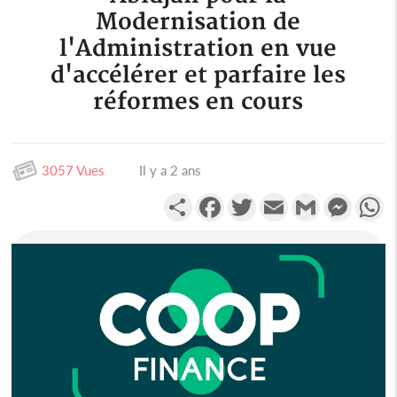
Modernisation de
l'Administration en vue
d'accélérer et parfaire les
réformes en cours
3057 Vues
Il y a 2 ans
Partager
Facebook
Twitter
Email
Gmail
Messen
W