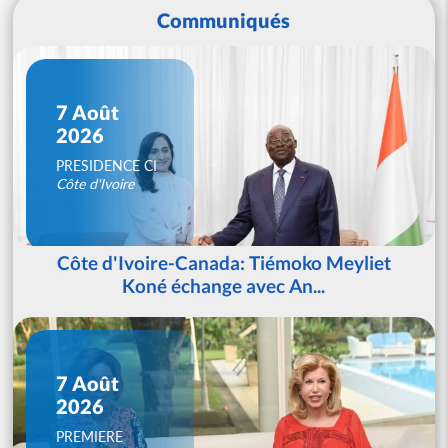
Communiqués
7 Août
2026
PRESIDENCE CI
Côte d'Ivoire
Côte d'Ivoire-Canada: Tiémoko Meyliet
Koné échange avec An...
7 Août
2026
PREMIERE