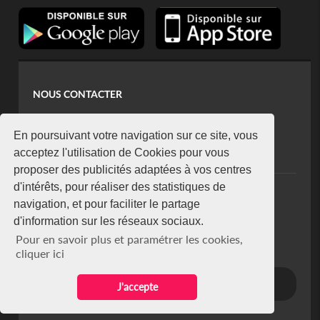
NOUS CONTACTER
contact@koaci.com
koaci@yahoo.fr
En poursuivant votre navigation sur ce site, vous
+225 07 08 85 52 93
acceptez l'utilisation de Cookies pour vous
proposer des publicités adaptées à vos centres
d'intérêts, pour réaliser des statistiques de
NEWSLETTER
navigation, et pour faciliter le partage
Restez connecté via notre newsletter
d'information sur les réseaux sociaux.
S'abonner
Pour en savoir plus et paramétrer les cookies,
Se désabonner
cliquer ici
J'accepte