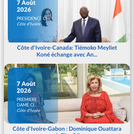
7 Août
2026
PRESIDENCE CI
Côte d'Ivoire
Côte d'Ivoire-Canada: Tiémoko Meyliet
Koné échange avec An...
7 Août
2026
PREMIERE
DAME CI
Côte d'Ivoire
Côte d'Ivoire-Gabon : Dominique Ouattara