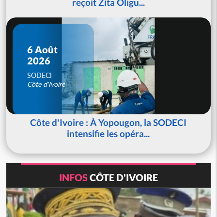
reçoit Zita Oligu...
6 Août
2026
SODECI
Côte d'Ivoire
Côte d'Ivoire : À Yopougon, la SODECI
intensifie les opéra...
INFOS
CÔTE D'IVOIRE