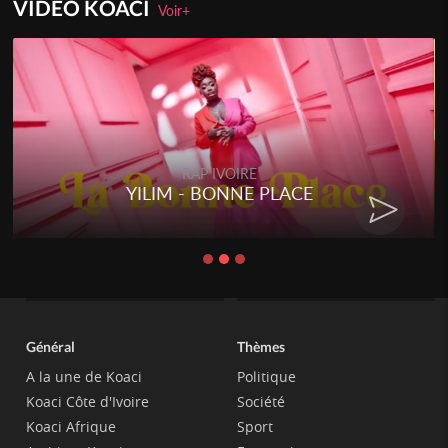
VIDEO KOACI
Voir+
RAP IVOIRE
YILIM - BONNE PLACE
Général
Thèmes
A la une de Koaci
Politique
Koaci Côte d'Ivoire
Société
Koaci Afrique
Sport