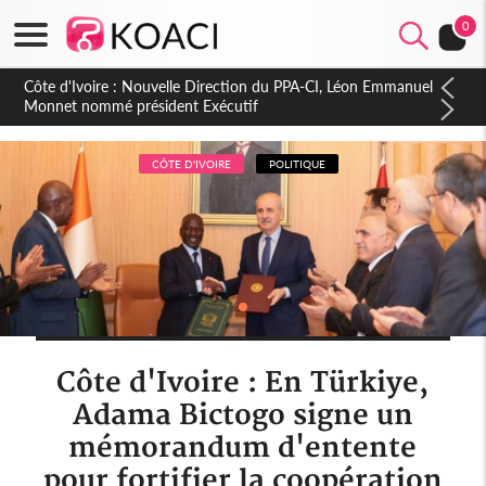
0
Côte d'Ivoire : Célébration des 66 ans d'Indépendance, un
Appel à l'Unité et au Développement dans le Gbôklè
CÔTE D'IVOIRE
POLITIQUE
Côte d'Ivoire : En Türkiye,
Adama Bictogo signe un
mémorandum d'entente
pour fortifier la coopération