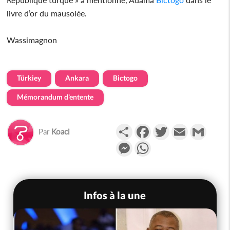
livre d’or du mausolée.
Wassimagnon
Türkiey
Ankara
Bictogo
Mémorandum d'entente
Partager
Facebook
Twitter
Email
Gmail
Par
Koaci
Messenger
WhatsApp
Infos à la une