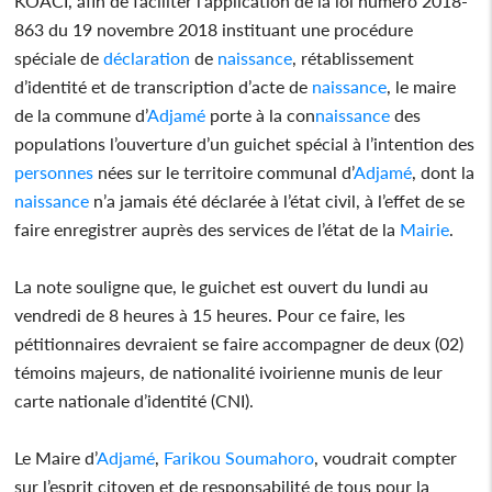
KOACI, afin de faciliter l’application de la loi numéro 2018-
863 du 19 novembre 2018 instituant une procédure
spéciale de
déclaration
de
naissance
, rétablissement
d’identité et de transcription d’acte de
naissance
, le maire
de la commune d’
Adjamé
porte à la con
naissance
des
populations l’ouverture d’un guichet spécial à l’intention des
personnes
nées sur le territoire communal d’
Adjamé
, dont la
naissance
n’a jamais été déclarée à l’état civil, à l’effet de se
faire enregistrer auprès des services de l’état de la
Mairie
.
La note souligne que, le guichet est ouvert du lundi au
vendredi de 8 heures à 15 heures. Pour ce faire, les
pétitionnaires devraient se faire accompagner de deux (02)
témoins majeurs, de nationalité ivoirienne munis de leur
carte nationale d’identité (CNI).
Le Maire d’
Adjamé
,
Farikou Soumahoro
, voudrait compter
sur l’esprit citoyen et de responsabilité de tous pour la