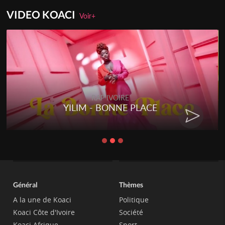
VIDEO KOACI
Voir+
RAP IVOIRE
YILIM - BONNE PLACE
Général
Thèmes
A la une de Koaci
Politique
Koaci Côte d'Ivoire
Société
Koaci Afrique
Sport