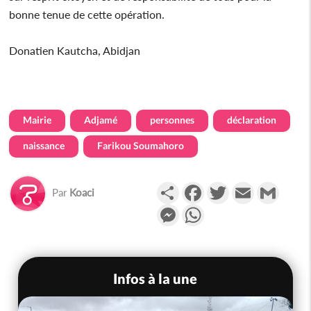
bonne tenue de cette opération.
Donatien Kautcha, Abidjan
Mairie
Adjamé
personnes
déclaration
naissance
Farikou Soumahoro
Partager
Facebook
Twitter
Email
Gmail
Par
Koaci
Messenger
WhatsApp
Infos à la une