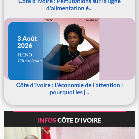
Côte d'Ivoire : Pertubations sur la ligne
d'alimentation é...
3 Août
2026
TECNO
Côte d'Ivoire
Côte d'Ivoire : L'économie de l'attention :
pourquoi les j...
INFOS
CÔTE D'IVOIRE