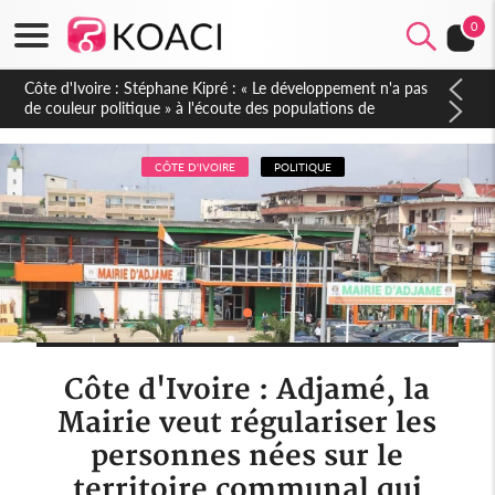
0
Mali : Les FAMa accueillent 254 anciens combattants issus de
groupes armés
CÔTE D'IVOIRE
POLITIQUE
Côte d'Ivoire : Adjamé, la
Mairie veut régulariser les
personnes nées sur le
territoire communal qui