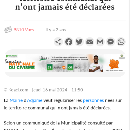
n'ont jamais été déclarées
9810 Vues
Il y a 2 ans
Partager
Facebook
Twitter
Email
Gmail
Messen
W
© Koaci.com - jeudi 16 mai 2024 - 11:50
La
Mairie
d’
Adjamé
veut régulariser les
personnes
nées sur
le territoire communal qui n’ont jamais été déclarées.
Selon un communiqué de la Municipalité consulté par