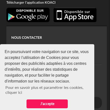
Télécharger l'application KOACI
NOUS CONTACTER
contact@koaci.com
koaci@yahoo.fr
En poursuivant votre navigation sur ce site, vous
+225 07 08 85 52 93
acceptez l'utilisation de Cookies pour vous
proposer des publicités adaptées à vos centres
d'intérêts, pour réaliser des statistiques de
NEWSLETTER
navigation, et pour faciliter le partage
Restez connecté via notre newsletter
d'information sur les réseaux sociaux.
S'abonner
Pour en savoir plus et paramétrer les cookies,
Se désabonner
cliquer ici
J'accepte