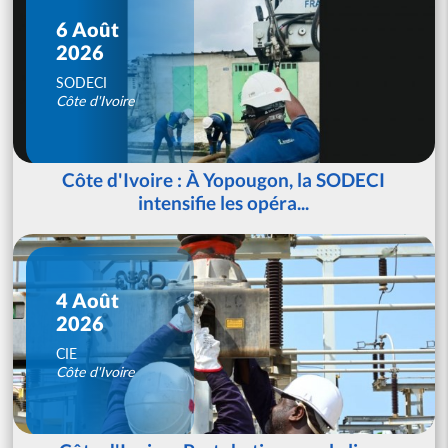
6 Août
2026
SODECI
Côte d'Ivoire
Côte d'Ivoire : À Yopougon, la SODECI
intensifie les opéra...
4 Août
2026
CIE
Côte d'Ivoire