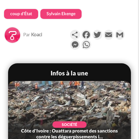
coup d'État
Sylvain Ekenge
Partager
Facebook
Twitter
Email
Gmail
Par
Koaci
Messenger
WhatsApp
Infos à la une
SOCIÉTÉ
Côte d'Ivoire : Ouattara promet des sanctions
contre les déguerpissements i...