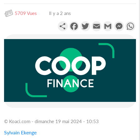
5709 Vues
Il y a 2 ans
Partager
Facebook
Twitter
Email
Gmail
Messen
W
© Koaci.com - dimanche 19 mai 2024 - 10:53
Sylvain Ekenge