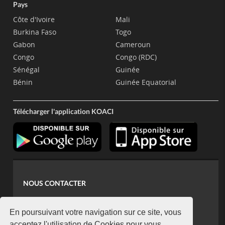
Pays
Côte d'Ivoire
Mali
Burkina Faso
Togo
Gabon
Cameroun
Congo
Congo (RDC)
Sénégal
Guinée
Bénin
Guinée Equatorial
Télécharger l'application KOACI
NOUS CONTACTER
contact@koaci.com
koaci@yahoo.fr
En poursuivant votre navigation sur ce site, vous
acceptez l'utilisation de Cookies pour vous