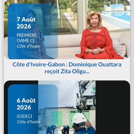
7 Août
2026
PREMIERE
DAME CI
Côte d'Ivoire
Côte d'Ivoire-Gabon : Dominique Ouattara
reçoit Zita Oligu...
6 Août
2026
SODECI
Côte d'Ivoire