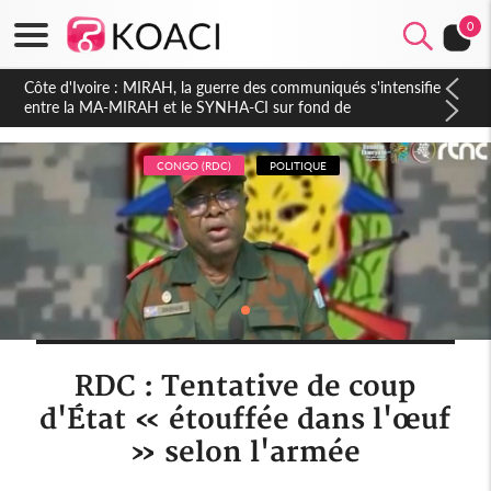
0
Côte d'Ivoire : Indépendance 2026, Thiam plaide pour un
environnement démocratique plus apaisé
CONGO (RDC)
POLITIQUE
RDC : Tentative de coup
d'État « étouffée dans l'œuf
» selon l'armée