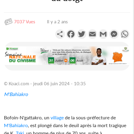
7037 Vues
Il y a 2 ans
Partager
Facebook
Twitter
Email
Gmail
Messen
W
© Koaci.com - jeudi 06 juin 2024 - 10:35
M'Bahiakro
Bofoin-N'gattakro, un
village
de la sous-préfecture de
M'Bahiakro
, est plongé dans le deuil après la mort tragique
de K.
Taki
, un homme de plus de 70 ans, suite à