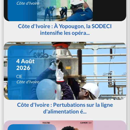
Côte d'Ivoire
Côte d'Ivoire : À Yopougon, la SODECI
intensifie les opéra...
4 Août
2026
CIE
Côte d'Ivoire
Côte d'Ivoire : Pertubations sur la ligne
d'alimentation é...