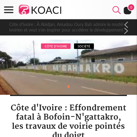
0
Côte d'Ivoire : À Abidjan, Amadou Oury Bah admire le modèle
ivoirien et veut s'en inspirer pour accélérer le développement
de la Guinée
CÔTE D'IVOIRE
SOCIÉTÉ
Côte d'Ivoire : Effondrement
fatal à Bofoin-N'gattakro,
les travaux de voirie pointés
du doigt