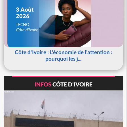
3 Août
2026
TECNO
Côte d'Ivoire
Côte d'Ivoire : L'économie de l'attention :
pourquoi les j...
INFOS
CÔTE D'IVOIRE