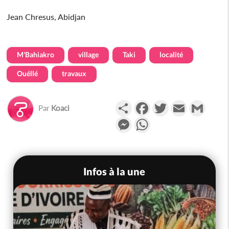
Jean Chresus, Abidjan
M'Bahiakro
village
Taki
localité
Ouéllé
travaux
Partager
Facebook
Twitter
Email
Gmail
Par
Koaci
Messenger
WhatsApp
Infos à la une