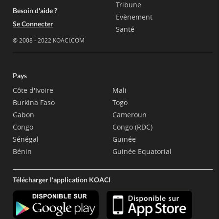
Tribune
Besoin d'aide ?
Evènement
Se Connecter
Santé
© 2008 - 2022 KOACI.COM
Pays
Côte d'Ivoire
Mali
Burkina Faso
Togo
Gabon
Cameroun
Congo
Congo (RDC)
Sénégal
Guinée
Bénin
Guinée Equatorial
Télécharger l'application KOACI