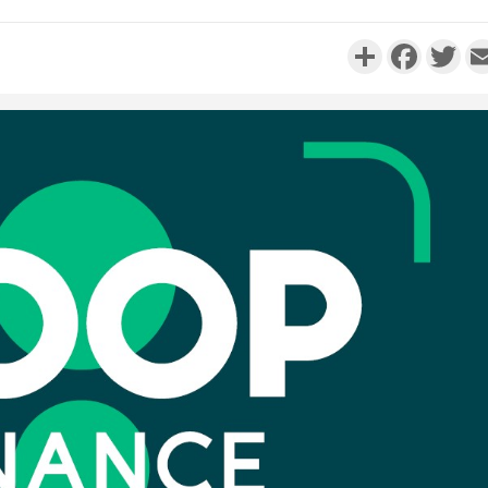
Partager
Faceboo
Twi
Côte d'I
promet des
les dégu
Côte d'Ivoi
Alassane 
la gr