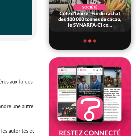
POLITIQUE
d'Ivoire : 66è
SOCIÉTÉ
versaire de
Côte d'Ivoire : Fin du rachat
ndance, Alassane
des 100 000 tonnes de cacao,
ara prome...
le SYNARFA-CI co...
ères aux forces
endre une autre
es autorités et
RESTEZ CONNECTÉ