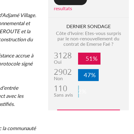
resultats
d'Adjamé Village.
ronnemental et
DERNIER SONDAGE
'AGEROUTE et la
Côte d'Ivoire: Etes-vous surpris
par le non-renouvellement du
 construction du
contrat de Emerse Faé ?
3128
istance accrue à
51%
Oui
 protocole signé
2902
47%
Non
110
 d'entrée
2%
Sans avis
ct avec les
stifiés.
vec la communauté