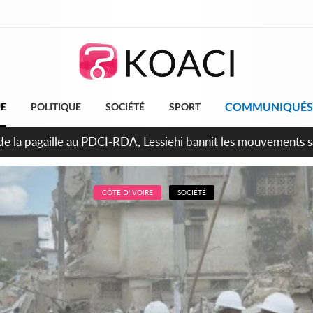
COMMUNIQUÉS
UE
POLITIQUE
SOCIÉTÉ
SPORT
attara promet des sanctions contre les déguerpissements illég
CÔTE D'IVOIRE
SOCIÉTÉ