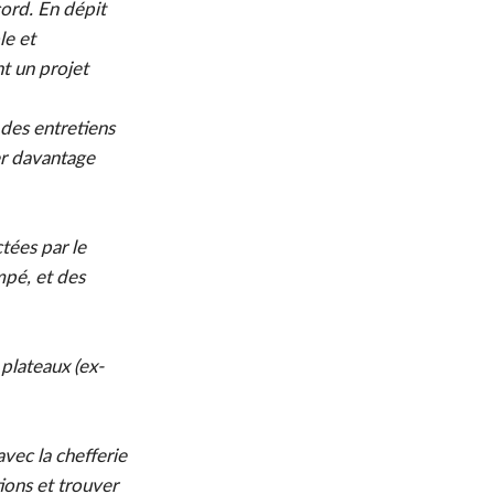
cord. En dépit
le et
t un projet
 des entretiens
uer davantage
tées par le
mpé, et des
plateaux (ex-
vec la chefferie
ions et trouver