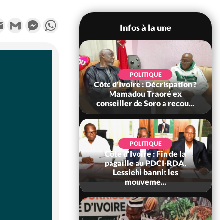
k
tter
Email
Gmail
Messenger
WhatsApp
Infos à la une
SOCIÉTÉ
POLITIQUE
voire : Ouattara
Côte d'Ivoire : Décrispation ?
 sanctions contre
Mamadou Traoré ex
erpissements i...
conseiller de Soro a recou...
POLITIQUE
Côte d'Ivoire : Fin de la
POLITIQUE
re : Fête nationale,
pagaille au PDCI-RDA,
Ouattara accorde
Lessiehi bannit les
âce à 4 661...
mouveme...