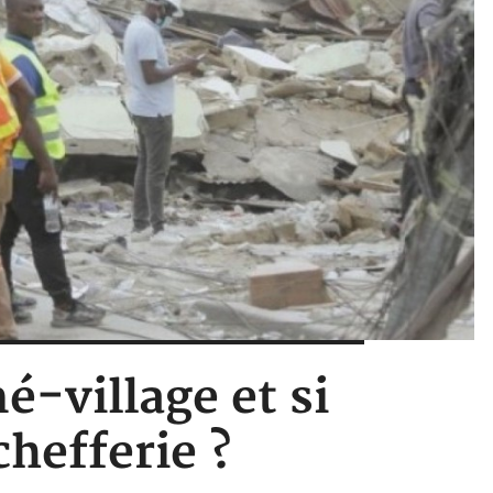
é-village et si
chefferie ?