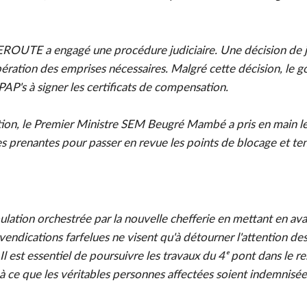
AGEROUTE a engagé une procédure judiciaire. Une décision de j
ibération des emprises nécessaires. Malgré cette décision, le
PAP's à signer les certificats de compensation.
tion, le Premier Ministre SEM Beugré Mambé a pris en main le
es prenantes pour passer en revue les points de blocage et te
ipulation orchestrée par la nouvelle chefferie en mettant en ava
evendications farfelues ne visent qu'à détourner l'attention des
l est essentiel de poursuivre les travaux du 4ᵉ pont dans le r
nt à ce que les véritables personnes affectées soient indemnisée