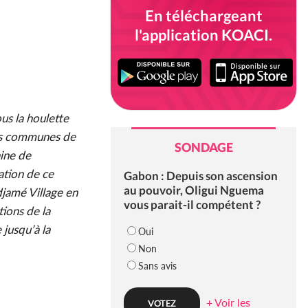
En téléchargeant
l'application KOACI.
us la houlette
les communes de
SONDAGE
aine de
ation de ce
Gabon : Depuis son ascension
au pouvoir, Oligui Nguema
djamé Village en
vous parait-il compétent ?
tions de la
jusqu’à la
Oui
Non
Sans avis
+ Voir les