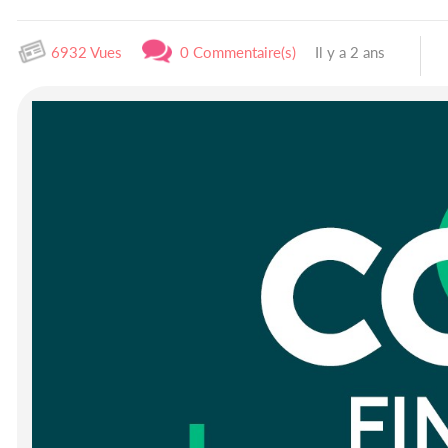
6932 Vues
0 Commentaire(s)
Il y a 2 ans