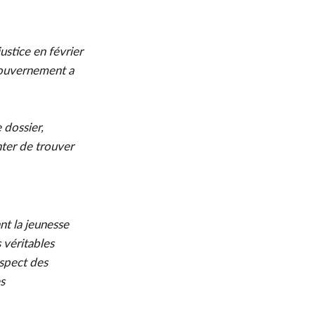
ustice en février
 gouvernement a
 dossier,
nter de trouver
nt la jeunesse
 véritables
espect des
s