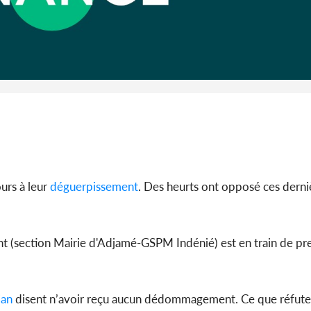
Côte 
anni
l'indépe
Ouatt
urs à leur
déguerpissement
. Des heurts ont opposé ces derni
nt (section Mairie d'Adjamé-GSPM Indénié) est en train de pr
jan
disent n’avoir reçu aucun dédommagement. Ce que réfute l