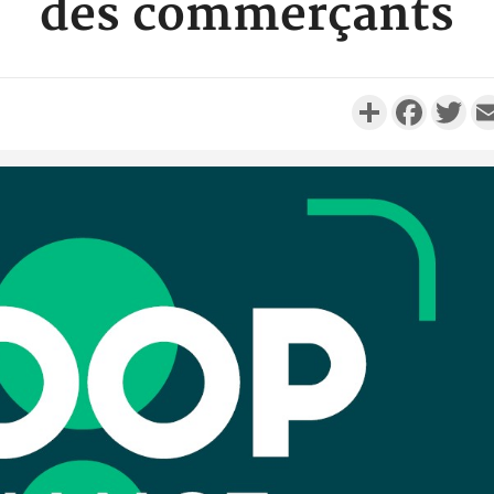
des commerçants
Partager
Faceboo
Twi
Côte d'
résidue
sociétés
Côte d'Iv
Abidjan
partenaria