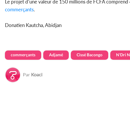
Le projet d’une valeur de 150 millions de FCFA comprend 45 
commerçants
.
Donatien Kautcha, Abidjan
commerçants
Adjamé
Cissé Bacongo
N'Dri N
Par
Koaci