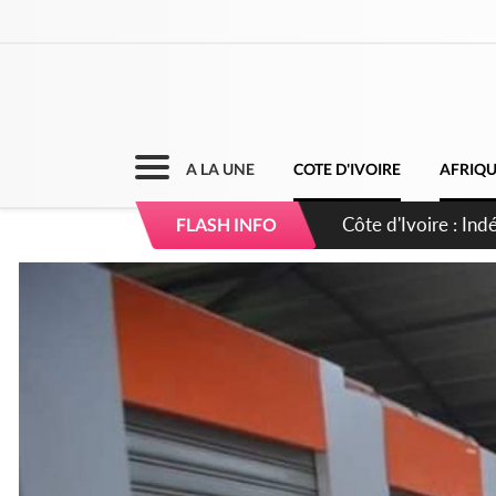
A LA UNE
COTE D'IVOIRE
AFRIQ
Sierra Leone : Un 
FLASH INFO
d'avance