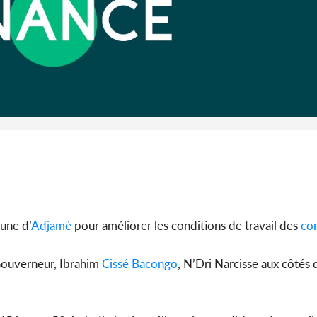
Côte d'I
CAFOP 202
d'admissi
une d’
Adjamé
pour améliorer les conditions de travail des
co
-Gouverneur, Ibrahim
Cissé Bacongo
, N’Dri Narcisse aux côtés