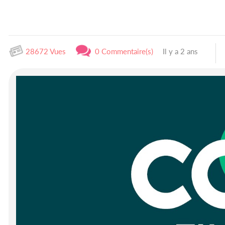
28672 Vues
0 Commentaire(s)
Il y a 2 ans