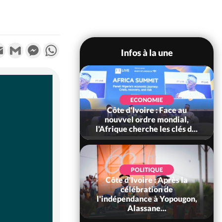
k
tter
Email
Gmail
Messenger
WhatsApp
Infos à la une
SOCIÉTÉ
Ivoire : Stocks
ECONOMIE
ls de cacao, des
Côte d'Ivoire : Face au
 coopératives et
nouvvel ordre mondial,
ach...
l'Afrique cherche les clés d...
POLITIQUE
Côte d'Ivoire : Après la
POLITIQUE
oire : Diplomatie,
célébration de
 consolide ses
l'indépendance à Yopougon,
ts avec New Del...
Alassane...