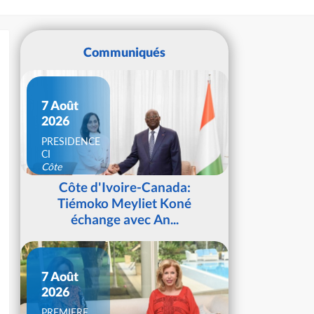
Communiqués
7 Août
2026
PRESIDENCE
CI
Côte
d'Ivoire
Côte d'Ivoire-Canada:
Tiémoko Meyliet Koné
échange avec An...
7 Août
2026
PREMIERE