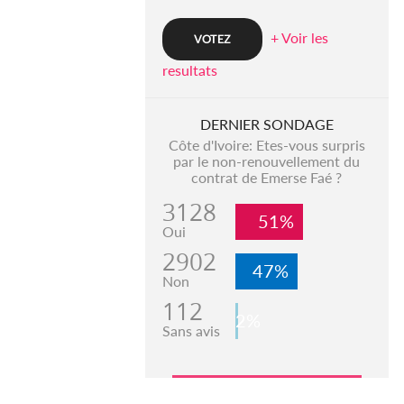
+ Voir les
resultats
DERNIER SONDAGE
Côte d'Ivoire: Etes-vous surpris
par le non-renouvellement du
contrat de Emerse Faé ?
3128
51%
Oui
2902
47%
Non
112
2%
Sans avis