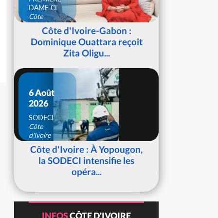
DAME CI
Côte
d'Ivoire
Côte d'Ivoire-Gabon :
Dominique Ouattara reçoit
Zita Oligu...
6 Août
2026
SODECI
Côte
d'Ivoire
Côte d'Ivoire : À Yopougon,
la SODECI intensifie les
opéra...
INFOS
CÔTE D'IVOIRE