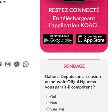
 des
RESTEZ CONNECTÉ
En téléchargeant
l'application KOACI.
k
tter
Email
Gmail
Messenger
WhatsApp
SONDAGE
Gabon : Depuis son ascension
au pouvoir, Oligui Nguema
vous parait-il compétent ?
Oui
Non
Sans avis