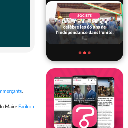
SOCIÉTÉ
Côte d'Ivoire : Méagui
SOCIÉTÉ
voire : Concours
célèbre les 66 ans de
6, les résultats
l'indépendance dans l'unité,
bilité (1er tou...
l...
mmerçants
.
 du Maire
Farikou