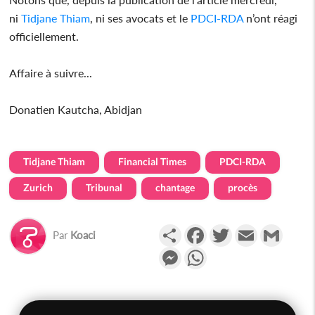
ni
Tidjane Thiam
, ni ses avocats et le
PDCI-RDA
n’ont réagi
officiellement.
Affaire à suivre...
Donatien Kautcha, Abidjan
Tidjane Thiam
Financial Times
PDCI-RDA
Zurich
Tribunal
chantage
procès
Partager
Facebook
Twitter
Email
Gmail
Par
Koaci
Messenger
WhatsApp