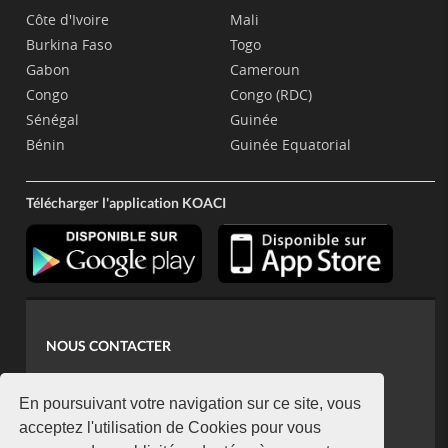
Côte d'Ivoire
Mali
Burkina Faso
Togo
Gabon
Cameroun
Congo
Congo (RDC)
Sénégal
Guinée
Bénin
Guinée Equatorial
Télécharger l'application KOACI
NOUS CONTACTER
contact@koaci.com
koaci@yahoo.fr
En poursuivant votre navigation sur ce site, vous
+225 07 08 85 52 93
acceptez l'utilisation de Cookies pour vous