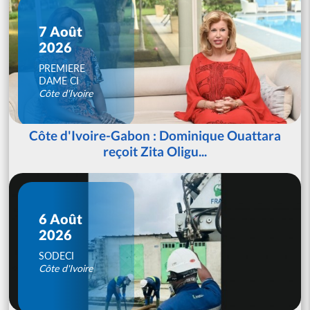
7 Août
2026
PREMIERE
DAME CI
Côte d'Ivoire
Côte d'Ivoire-Gabon : Dominique Ouattara
reçoit Zita Oligu...
6 Août
2026
SODECI
Côte d'Ivoire