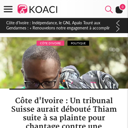
0
Sierra Leone : Un projet de réforme constitutionnelle en
gestation, points clés des amendements, un exclu d'avance
CÔTE D'IVOIRE
POLITIQUE
Côte d'Ivoire : Un tribunal
Suisse aurait débouté Thiam
suite à sa plainte pour
chantage contre une