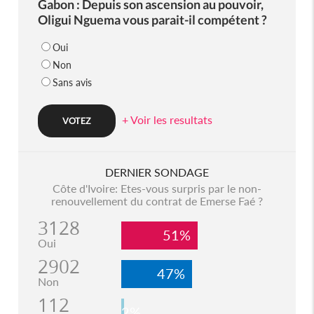
Gabon : Depuis son ascension au pouvoir,
Oligui Nguema vous parait-il compétent ?
Oui
Non
Sans avis
+ Voir les resultats
DERNIER SONDAGE
Côte d'Ivoire: Etes-vous surpris par le non-
renouvellement du contrat de Emerse Faé ?
3128
51%
Oui
2902
47%
Non
112
2%