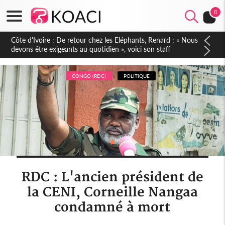
0
Côte d'Ivoire : 66e anniversaire de l'Indépendance, les Forces
de Défense et de Sécurité affichent leur puissance et
réaffirment leur engagement envers la Nation
CONGO (RDC)
POLITIQUE
RDC : L'ancien président de
la CENI, Corneille Nangaa
condamné à mort