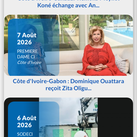
Koné échange avec An...
7 Août
2026
PREMIERE
DAME CI
Côte d'Ivoire
Côte d'Ivoire-Gabon : Dominique Ouattara
reçoit Zita Oligu...
6 Août
2026
SODECI