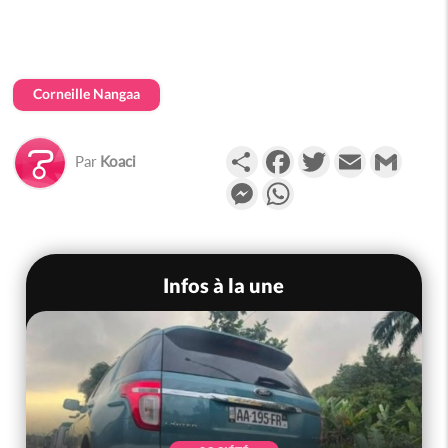
Corneille Nangaa
Partager
Facebook
Twitter
Email
Gmail
Par
Koaci
Messenger
WhatsApp
Infos à la une