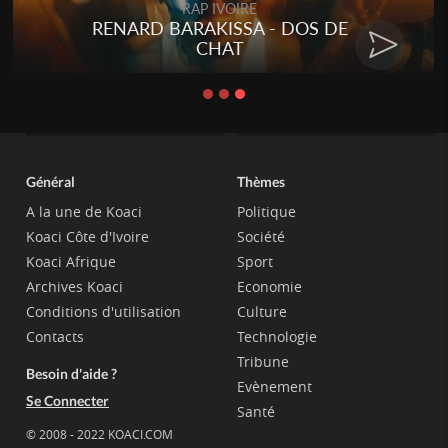
o
RAP IVOIR
 ÉTÉRÉRÉ
YILIM - BONNE
Général
Thèmes
A la une de Koaci
Politique
Koaci Côte d'Ivoire
Société
Koaci Afrique
Sport
Archives Koaci
Economie
Conditions d'utilisation
Culture
Contacts
Technologie
Tribune
Besoin d'aide ?
Evènement
Se Connecter
Santé
© 2008 - 2022 KOACI.COM