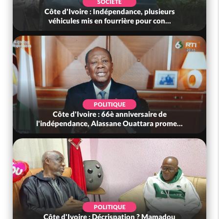
SPORT
versaire de
Côte d'Ivoire : De retour chez les El
de Défense e...
Renard : « Nous devons être e.
SOCIÉTÉ
et des sanctions
Côte d'Ivoire : 02 gendarmes honoré
ments i...
pour saisie significative d'arme.
POLITIQUE
de BAH Oumarou
Côte d'Ivoire : Fête nationale, Al