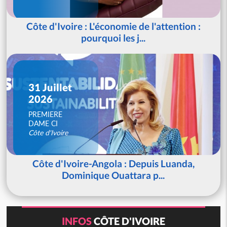
Côte d'Ivoire : L'économie de l'attention :
pourquoi les j...
31 Juillet
2026
PREMIERE
DAME CI
Côte d'Ivoire
Côte d'Ivoire-Angola : Depuis Luanda,
Dominique Ouattara p...
INFOS
CÔTE D'IVOIRE