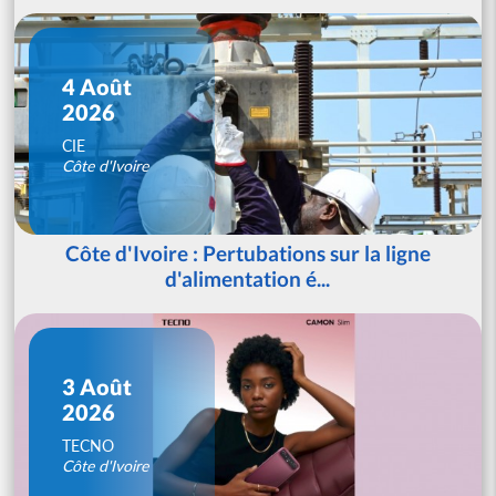
4 Août
2026
CIE
Côte d'Ivoire
Côte d'Ivoire : Pertubations sur la ligne
d'alimentation é...
3 Août
2026
TECNO
Côte d'Ivoire