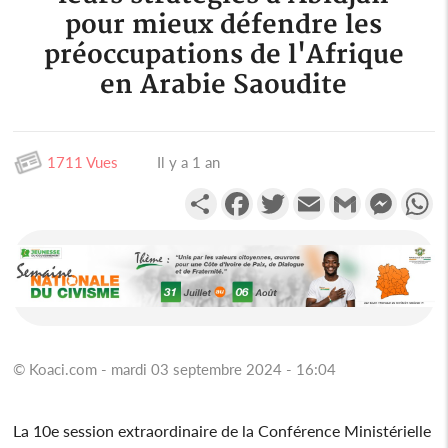
pour mieux défendre les
préoccupations de l'Afrique
en Arabie Saoudite
1711 Vues
Il y a 1 an
Partager
Facebook
Twitter
Email
Gmail
Messen
W
© Koaci.com - mardi 03 septembre 2024 - 16:04
La 10e session extraordinaire de la Conférence Ministérielle