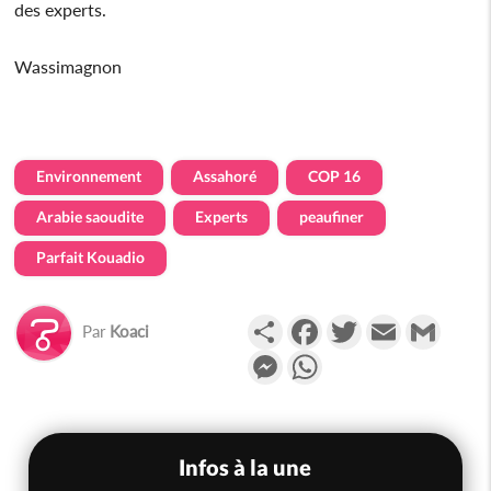
des experts.
Wassimagnon
Environnement
Assahoré
COP 16
Arabie saoudite
Experts
peaufiner
Parfait Kouadio
Partager
Facebook
Twitter
Email
Gmail
Par
Koaci
Messenger
WhatsApp
Infos à la une