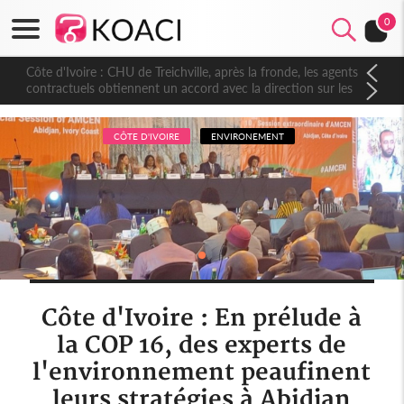
0
Côte d'Ivoire : CHU de Treichville, après la fronde, les agents
contractuels obtiennent un accord avec la direction sur les
arriérés du SMIG 2023
CÔTE D'IVOIRE
ENVIRONEMENT
Côte d'Ivoire : En prélude à
la COP 16, des experts de
l'environnement peaufinent
leurs stratégies à Abidjan