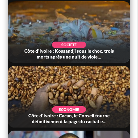
SOCIÉTÉ
ôte d'Ivoire : Kossandji sous le choc, trois
Côte d'Iv
morts après une nuit de viole...
au
ECONOMIE
Côte d'Ivoire : Cacao, le Conseil tourne
Côte d'Iv
définitivement la page du rachat e...
ivoi