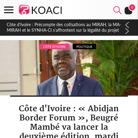
0
Côte d'Ivoire : Indépendance 2026, Thiam plaide pour un
environnement démocratique plus apaisé
CÔTE D'IVOIRE
POLITIQUE
Côte d'Ivoire : « Abidjan
Border Forum », Beugré
Mambé va lancer la
deuxième édition, mardi