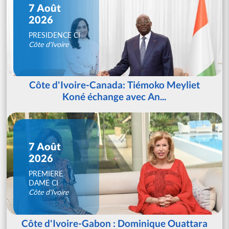
7 Août
2026
PRESIDENCE CI
Côte d'Ivoire
Côte d'Ivoire-Canada: Tiémoko Meyliet
Koné échange avec An...
7 Août
2026
PREMIERE
DAME CI
Côte d'Ivoire
Côte d'Ivoire-Gabon : Dominique Ouattara