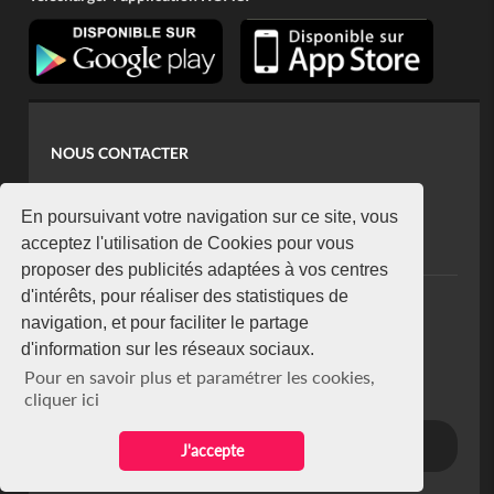
NOUS CONTACTER
contact@koaci.com
koaci@yahoo.fr
En poursuivant votre navigation sur ce site, vous
+225 07 08 85 52 93
acceptez l'utilisation de Cookies pour vous
proposer des publicités adaptées à vos centres
d'intérêts, pour réaliser des statistiques de
NEWSLETTER
navigation, et pour faciliter le partage
Restez connecté via notre newsletter
d'information sur les réseaux sociaux.
S'abonner
Pour en savoir plus et paramétrer les cookies,
Se désabonner
cliquer ici
J'accepte