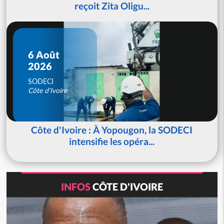
reçoit Zita Oligu...
6 Août
2026
SODECI
Côte d'Ivoire
Côte d'Ivoire : À Yopougon, la SODECI
intensifie les opéra...
INFOS
CÔTE D'IVOIRE