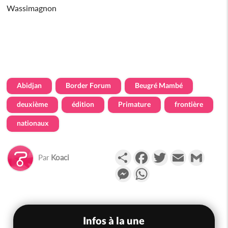
Wassimagnon
Abidjan
Border Forum
Beugré Mambé
deuxième
édition
Primature
frontière
nationaux
Partager
Facebook
Twitter
Email
Gmail
Par
Koaci
Messenger
WhatsApp
Infos à la une