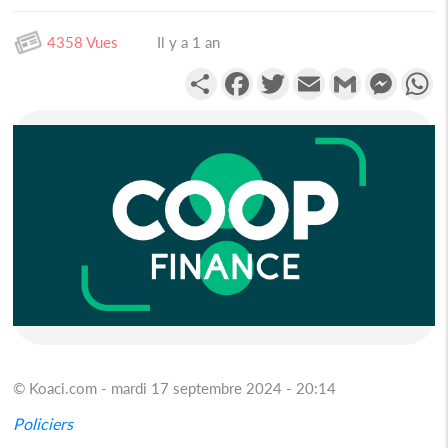
4358 Vues
Il y a 1 an
Partager
Facebook
Twitter
Email
Gmail
Messen
W
© Koaci.com - mardi 17 septembre 2024 - 20:14
Policiers