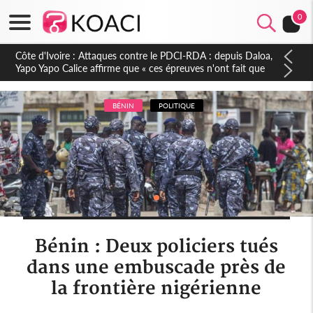
0
Côte d'Ivoire : Le Colonel-Major Fofié Kouakou est décédé,
l'armée perd une figure de la 2e Région militaire
BÉNIN
POLITIQUE
Bénin : Deux policiers tués
dans une embuscade près de
la frontière nigérienne