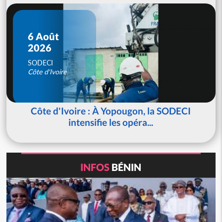
6 Août
2026
SODECI
Côte d'Ivoire
Côte d'Ivoire : À Yopougon, la SODECI
intensifie les opéra...
INFOS
BÉNIN