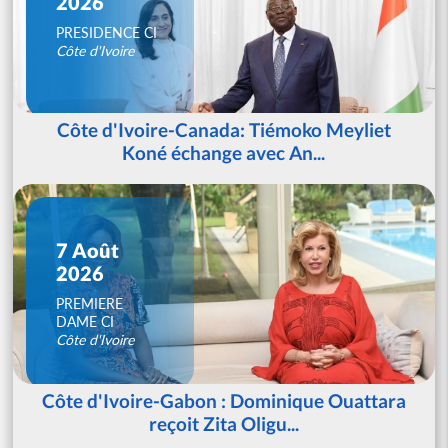
2026
PRESIDENCE CI
Côte d'Ivoire
Côte d'Ivoire-Canada: Tiémoko Meyliet
Koné échange avec An...
7 Août
2026
PREMIERE
DAME CI
Côte d'Ivoire
Côte d'Ivoire-Gabon : Dominique Ouattara
reçoit Zita Oligu...