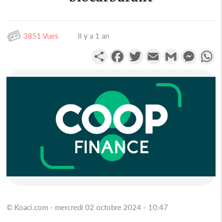
3851 Vues
Il y a 1 an
Partager
Facebook
Twitter
Email
Gmail
Messen
W
© Koaci.com - mercredi 02 octobre 2024 - 10:47