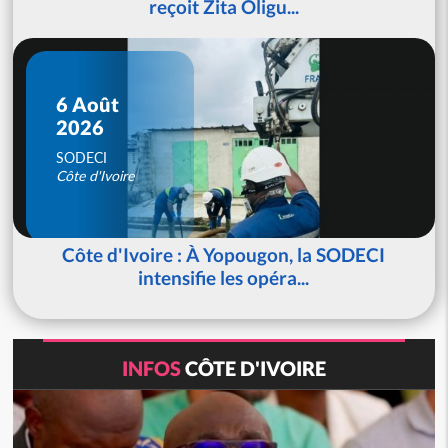
reçoit Zita Oligu...
6 Août
2026
SODECI
Côte d'Ivoire
Côte d'Ivoire : À Yopougon, la SODECI
intensifie les opéra...
INFOS
CÔTE D'IVOIRE