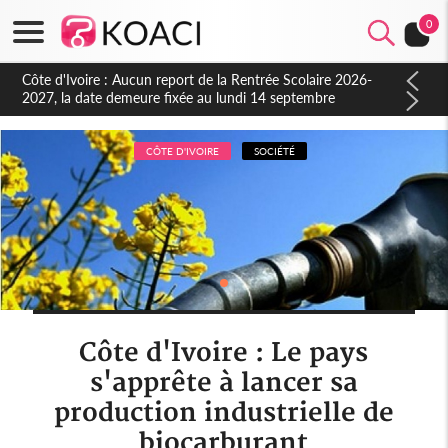
0
Côte d'Ivoire : Indépendance à Blahou, le sous-préfet : « La
fête nous invite à mesurer le chemin parcouru et à renouveler
notre engagement collectif en faveur du développement »
CÔTE D'IVOIRE
SOCIÉTÉ
Côte d'Ivoire : Le pays
s'apprête à lancer sa
production industrielle de
biocarburant