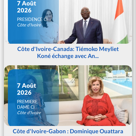
7 Août
2026
PRESIDENCE CI
Côte d'Ivoire
Côte d'Ivoire-Canada: Tiémoko Meyliet
Koné échange avec An...
7 Août
2026
PREMIERE
DAME CI
Côte d'Ivoire
Côte d'Ivoire-Gabon : Dominique Ouattara