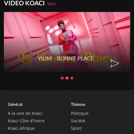
VIDEO KOACI
Voir+
RAP IVOIRE
YILIM - BONNE PLACE
Général
Thèmes
A la une de Koaci
Politique
Koaci Côte d'Ivoire
Société
Koaci Afrique
Sport