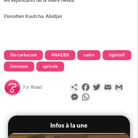
Donatien Kautcha, Abidjan
Bio carburant
ANADER
cadre
législatif
biomasse
agricole
Partager
Facebook
Twitter
Email
Gmail
Par
Koaci
Messenger
WhatsApp
Infos à la une