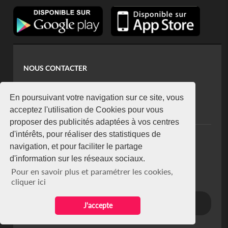
NOUS CONTACTER
contact@koaci.com
koaci@yahoo.fr
En poursuivant votre navigation sur ce site, vous
+225 07 08 85 52 93
acceptez l'utilisation de Cookies pour vous
proposer des publicités adaptées à vos centres
d'intérêts, pour réaliser des statistiques de
NEWSLETTER
navigation, et pour faciliter le partage
Restez connecté via notre newsletter
d'information sur les réseaux sociaux.
S'abonner
Pour en savoir plus et paramétrer les cookies,
Se désabonner
cliquer ici
J'accepte