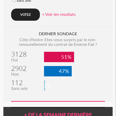
Sans avis
+ Voir les resultats
DERNIER SONDAGE
Côte d'Ivoire: Etes-vous surpris par le non-
renouvellement du contrat de Emerse Faé ?
3128
51%
Oui
2902
47%
Non
112
2%
Sans avis
+ DE LA SEMAINE DERNIÈRE