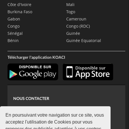
Côte d'Ivoire
Mali
Burkina Faso
Togo
Gabon
Cameroun
Congo
Congo (RDC)
Sénégal
Guinée
Bénin
Guinée Equatorial
Télécharger l'application KOACI
NOUS CONTACTER
contact@koaci.com
koaci@yahoo.fr
En poursuivant votre navigation sur ce site, vous
+225 07 08 85 52 93
acceptez l'utilisation de Cookies pour vous
proposer des publicités adaptées à vos centres