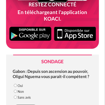
RESTEZ CONNECTÉ
En téléchargeant l'application
KOACI.
SONDAGE
Gabon : Depuis son ascension au pouvoir,
Oligui Nguema vous parait-il compétent ?
Oui
Non
Sans avis