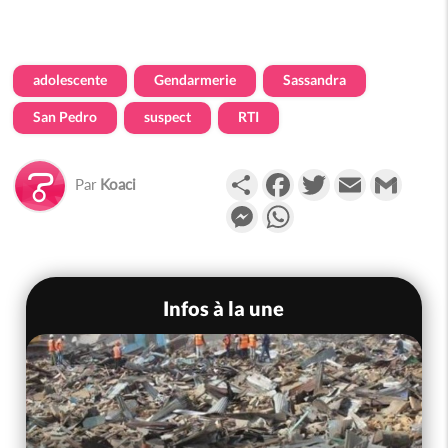
adolescente
Gendarmerie
Sassandra
San Pedro
suspect
RTI
Partager
Facebook
Twitter
Email
Gmail
Par
Koaci
Messenger
WhatsApp
Infos à la une