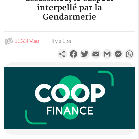
interpellé par la
Gendarmerie
11564 Vues
Il y a 1 an
Partager
Facebook
Twitter
Email
Gmail
Messen
W