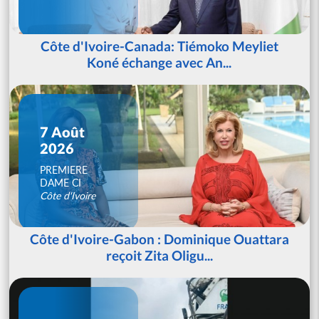
Côte d'Ivoire-Canada: Tiémoko Meyliet
Koné échange avec An...
7 Août
2026
PREMIERE
DAME CI
Côte d'Ivoire
Côte d'Ivoire-Gabon : Dominique Ouattara
reçoit Zita Oligu...