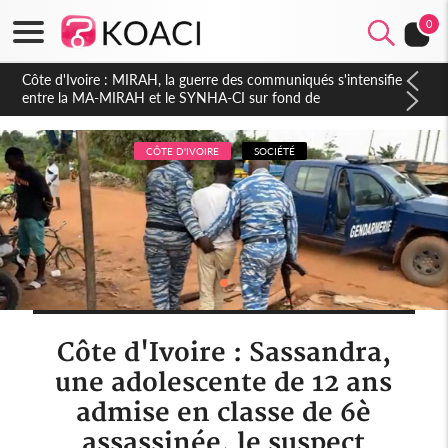
0
Côte d'Ivoire : Indépendance 2026, Thiam plaide pour un
environnement démocratique plus apaisé
CÔTE D'IVOIRE
SOCIÉTÉ
Côte d'Ivoire : Sassandra,
une adolescente de 12 ans
admise en classe de 6è
assassinée, le suspect