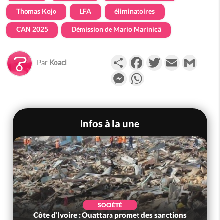
Thomas Kojo
LFA
éliminatoires
CAN 2025
Démission de Mario Marinicã
Partager
Facebook
Twitter
Email
Gmail
Par
Koaci
Messenger
WhatsApp
Infos à la une
SOCIÉTÉ
Côte d'Ivoire : Ouattara promet des sanctions