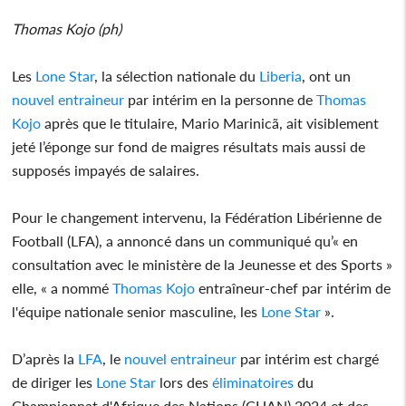
Thomas Kojo (ph)
Les
Lone Star
, la sélection nationale du
Liberia
, ont un
nouvel entraineur
par intérim en la personne de
Thomas
Kojo
après que le titulaire, Mario Marinicã, ait visiblement
jeté l’éponge sur fond de maigres résultats mais aussi de
supposés impayés de salaires.
Pour le changement intervenu, la Fédération Libérienne de
Football (LFA), a annoncé dans un communiqué qu’« en
consultation avec le ministère de la Jeunesse et des Sports »
elle, « a nommé
Thomas Kojo
entraîneur-chef par intérim de
l'équipe nationale senior masculine, les
Lone Star
».
D’après la
LFA
, le
nouvel entraineur
par intérim est chargé
de diriger les
Lone Star
lors des
éliminatoires
du
Championnat d'Afrique des Nations (CHAN) 2024 et des