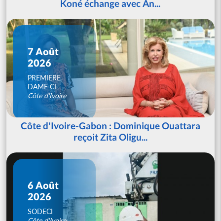
Koné échange avec An...
7 Août
2026
PREMIERE
DAME CI
Côte d'Ivoire
Côte d'Ivoire-Gabon : Dominique Ouattara
reçoit Zita Oligu...
6 Août
2026
SODECI
Côte d'Ivoire