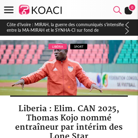
0
Côte d'Ivoire : Indépendance 2026, Thiam plaide pour un
environnement démocratique plus apaisé
LIBÉRIA
SPORT
Liberia : Elim. CAN 2025,
Thomas Kojo nommé
entraîneur par intérim des
Lone Star