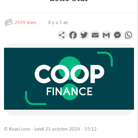
2439 Vues
Il y a 1 an
Partager
Facebook
Twitter
Email
Gmail
Messen
W
© Koaci.com - lundi 21 octobre 2024 - 15:12