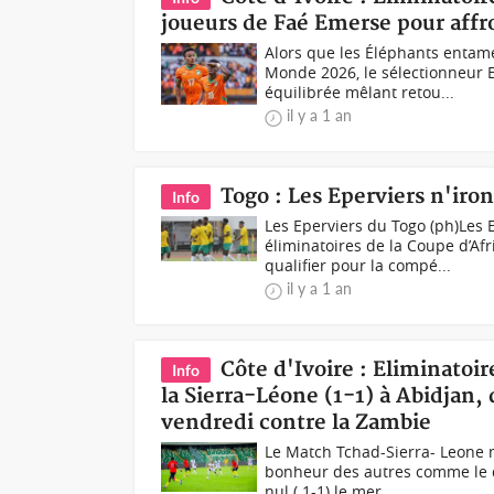
joueurs de Faé Emerse pour affr
Alors que les Éléphants entam
Monde 2026, le sélectionneur E
équilibrée mêlant retou...
il y a 1 an
Togo : Les Eperviers n'iro
Info
Les Eperviers du Togo (ph)Les
éliminatoires de la Coupe d’Af
qualifier pour la compé...
il y a 1 an
Côte d'Ivoire : Eliminatoi
Info
la Sierra-Léone (1-1) à Abidjan, 
vendredi contre la Zambie
Le Match Tchad-Sierra- Leone 
bonheur des autres comme le di
nul ( 1-1) le mer...