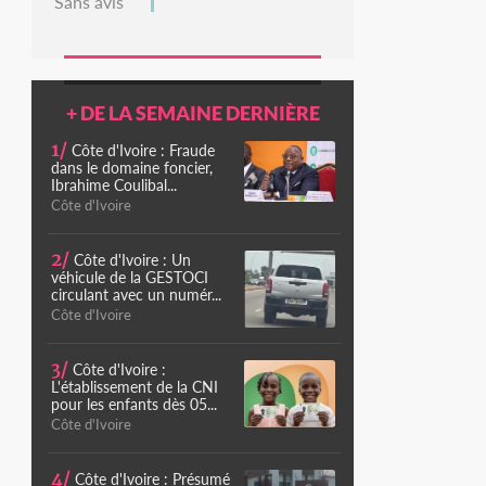
Sans avis
+ DE LA SEMAINE DERNIÈRE
1/
Côte d'Ivoire : Fraude
dans le domaine foncier,
Ibrahime Coulibal...
Côte d'Ivoire
2/
Côte d'Ivoire : Un
véhicule de la GESTOCI
circulant avec un numér...
Côte d'Ivoire
3/
Côte d'Ivoire :
L'établissement de la CNI
pour les enfants dès 05...
Côte d'Ivoire
4/
Côte d'Ivoire : Présumé