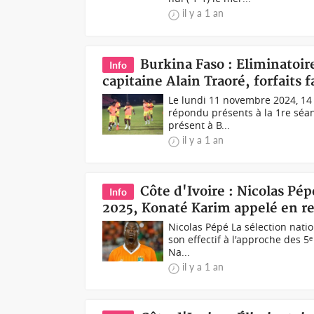
il y a 1 an
Burkina Faso : Eliminatoir
Info
capitaine Alain Traoré, forfaits 
Le lundi 11 novembre 2024, 14 
répondu présents à la 1re séa
présent à B...
il y a 1 an
Côte d'Ivoire : Nicolas Pép
Info
2025, Konaté Karim appelé en r
Nicolas Pépé La sélection natio
son effectif à l'approche des 5
Na...
il y a 1 an