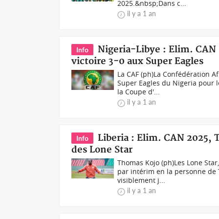
2025.&nbsp;Dans c...
il y a 1 an
Nigeria-Libye : Elim. CAN 
Info
victoire 3-0 aux Super Eagles
La CAF (ph)La Confédération Afr
Super Eagles du Nigeria pour 
la Coupe d'...
il y a 1 an
Liberia : Elim. CAN 2025,
Info
des Lone Star
Thomas Kojo (ph)Les Lone Star, 
par intérim en la personne de T
visiblement j...
il y a 1 an