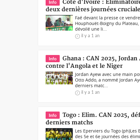
Côte d'Ivoire : Éliminatoi
Info
deux dernières journées crucial
Faé devant la presse ce vendre
Houphouët-Boigny du Plateau, E
dévoilé une li...
il y a 1 an
Ghana : CAN 2025, Jordan 
Info
contre l'Angola et le Niger
Jordan Ayew avec une main posé
Otto Addo, a nommé Jordan Aye
derniers matc...
il y a 1 an
Togo : Elim. CAN 2025, défi
Info
derniers matchs
Les Eperviers du Togo (ph)Les 
des 5e et 6e journées des élim