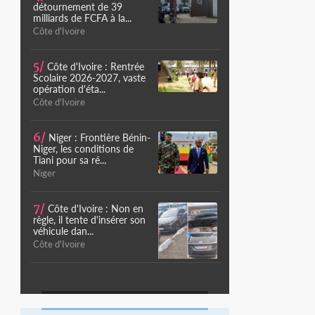
détournement de 39
milliards de FCFA à la...
Côte d'Ivoire
5/
Côte d'Ivoire : Rentrée
Scolaire 2026-2027, vaste
opération d'éta...
Côte d'Ivoire
6/
Niger : Frontière Bénin-
Niger, les conditions de
Tiani pour sa ré...
Niger
7/
Côte d'Ivoire : Non en
règle, il tente d'insérer son
véhicule dan...
Côte d'Ivoire