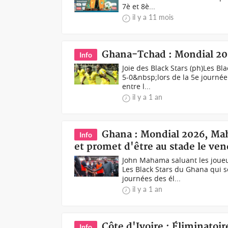
7è et 8è...
il y a 11 mois
Ghana-Tchad : Mondial 2026
Info
Joie des Black Stars (ph)Les B
5-0&nbsp;lors de la 5e journé
entre l...
il y a 1 an
Ghana : Mondial 2026, Mah
Info
et promet d'être au stade le ven
John Mahama saluant les joueur
Les Black Stars du Ghana qui s
journées des él...
il y a 1 an
Côte d'Ivoire : Éliminatoi
Info