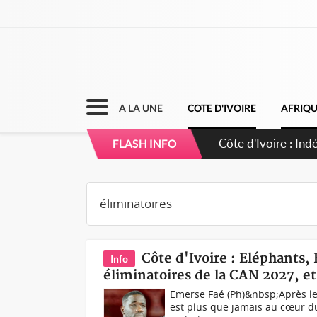
A LA UNE
COTE D'IVOIRE
AFRIQ
Sierra Leone : Un 
FLASH INFO
d'avance
Côte d'Ivoire : Eléphants,
Info
éliminatoires de la CAN 2027, et
Emerse Faé (Ph)&nbsp;Après le 
est plus que jamais au cœur d