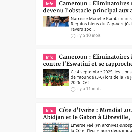
Cameroun : Éliminatoires m
Info
devenu l'obstacle principal aux
Narcisse Mouelle Kombi, minis
Requins bleus du Cap-Vert (0-1
revers spo...
il y a 10 mois
Cameroun : Éliminatoires 
Info
contre l'Eswatini et se rapproc
Ce 4 septembre 2025, les Lion
de Yaoundé (3-0) lors de la 7e
2026. Cet...
il y a 11 mois
Côte d'Ivoire : Mondial 20
Info
Abidjan et le Gabon à Libreville,
Emerse Faé (Ph archives)&nbsp
la Côte d’Ivoire aura deux imp