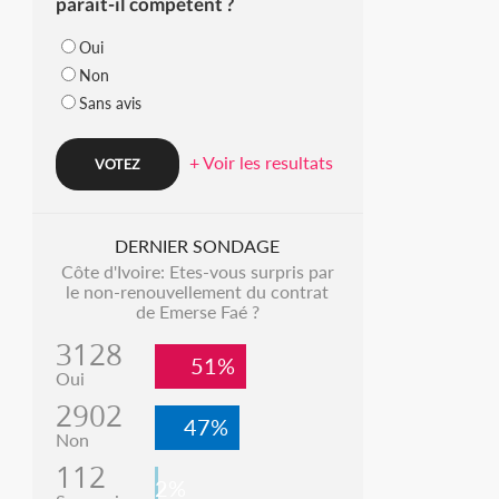
parait-il compétent ?
Oui
Non
Sans avis
+ Voir les resultats
DERNIER SONDAGE
Côte d'Ivoire: Etes-vous surpris par
le non-renouvellement du contrat
de Emerse Faé ?
3128
51%
Oui
2902
47%
Non
112
2%