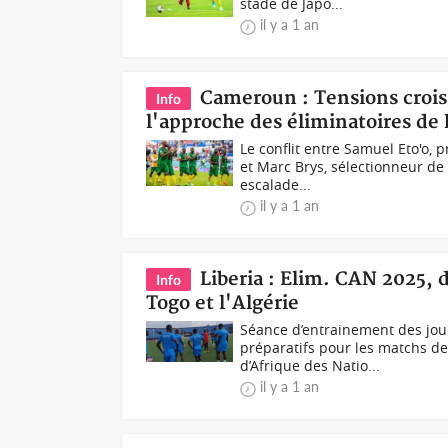
stade de Japo...
il y a 1 an
Cameroun : Tensions crois
Info
l'approche des éliminatoires de
Le conflit entre Samuel Eto'o, 
et Marc Brys, sélectionneur de
escalade...
il y a 1 an
Liberia : Elim. CAN 2025, 
Info
Togo et l'Algérie
Séance d’entrainement des joue
préparatifs pour les matchs d
d’Afrique des Natio...
il y a 1 an