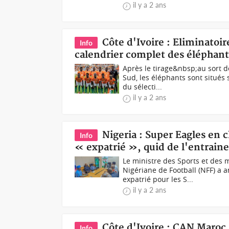
il y a 2 ans
Côte d'Ivoire : Eliminatoir
Info
calendrier complet des éléphant
Après le tirage&nbsp;au sort 
Sud, les éléphants sont situés
du sélecti...
il y a 2 ans
Nigeria : Super Eagles en c
Info
« expatrié », quid de l'entraine
Le ministre des Sports et des 
Nigériane de Football (NFF) a
expatrié pour les S...
il y a 2 ans
Côte d'Ivoire : CAN Maroc 2
Info