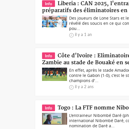
Liberia : CAN 2025, l'entr
Info
préparatifs des éliminatoires en
Des joueurs de Lone Stars et le
révélé des soucis en ce qui con
pou...
il y a 1 an
Côte d'Ivoire : Eliminatoir
Info
Zambie au stade de Bouaké en 
En effet, après le stade Amad
contre le Gabon (1-0), c'est le 
champions d'...
il y a 2 ans
Togo : La FTF nomme Nibo
Info
L'entraineur Nibombé Daré (ph)
international Nibombé Daré, c
nomination de Daré a...