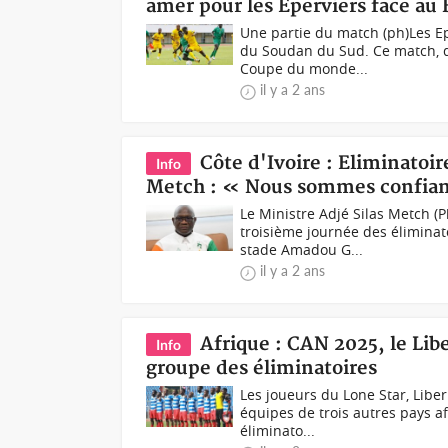
amer pour les Eperviers face au 
Une partie du match (ph)Les Ep
du Soudan du Sud. Ce match, q
Coupe du monde...
il y a 2 ans
Côte d'Ivoire : Eliminatoir
Info
Metch : « Nous sommes confiants
Le Ministre Adjé Silas Metch 
troisième journée des élimina
stade Amadou G...
il y a 2 ans
Afrique : CAN 2025, le Liber
Info
groupe des éliminatoires
Les joueurs du Lone Star, Liberi
équipes de trois autres pays a
éliminato...