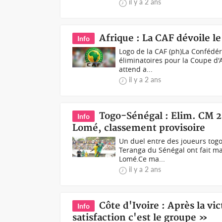
il y a 2 ans
Afrique : La CAF dévoile l
Info
Logo de la CAF (ph)La Confédéra
éliminatoires pour la Coupe d'
attend a...
il y a 2 ans
Togo-Sénégal : Elim. CM 20
Info
Lomé, classement provisoire
Un duel entre des joueurs togol
Teranga du Sénégal ont fait m
Lomé.Ce ma...
il y a 2 ans
Côte d'Ivoire : Après la vi
Info
satisfaction c'est le groupe »