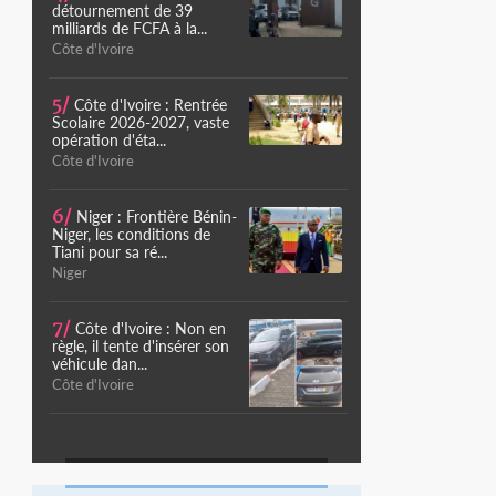
détournement de 39
milliards de FCFA à la...
Côte d'Ivoire
5/
Côte d'Ivoire : Rentrée
Scolaire 2026-2027, vaste
opération d'éta...
Côte d'Ivoire
6/
Niger : Frontière Bénin-
Niger, les conditions de
Tiani pour sa ré...
Niger
7/
Côte d'Ivoire : Non en
règle, il tente d'insérer son
véhicule dan...
Côte d'Ivoire