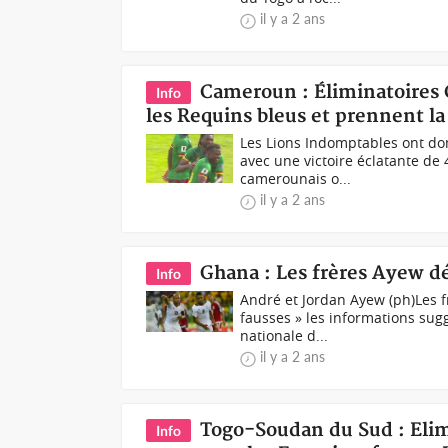
il y a 2 ans
Cameroun : Éliminatoires
Info
les Requins bleus et prennent la
Les Lions Indomptables ont do
avec une victoire éclatante de
camerounais o...
il y a 2 ans
Ghana : Les frères Ayew dé
Info
André et Jordan Ayew (ph)Les f
fausses » les informations sugg
nationale d...
il y a 2 ans
Togo-Soudan du Sud : Elim
Info