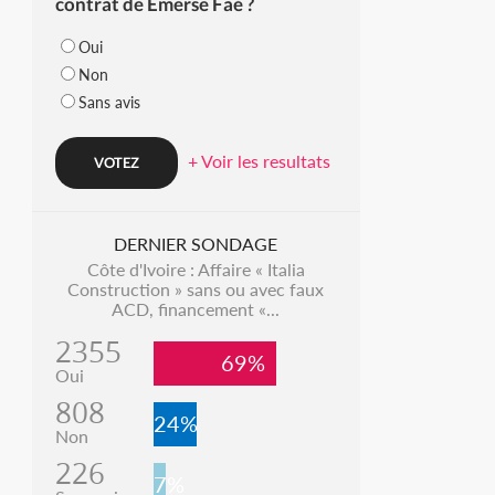
contrat de Emerse Faé ?
Oui
Non
Sans avis
+ Voir les resultats
DERNIER SONDAGE
Côte d'Ivoire : Affaire « Italia
Construction » sans ou avec faux
ACD, financement «...
2355
69%
Oui
808
24%
Non
226
7%