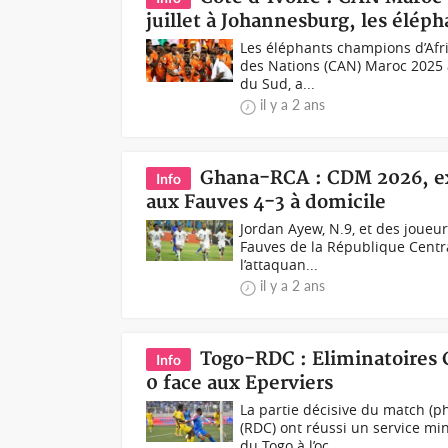
juillet à Johannesburg, les éléph
Les éléphants champions d’Afri
des Nations (CAN) Maroc 2025 a
du Sud, a...
il y a 2 ans
Ghana-RCA : CDM 2026, exp
Info
aux Fauves 4-3 à domicile
Jordan Ayew, N.9, et des joueur
Fauves de la République Centraf
l’attaquan...
il y a 2 ans
Togo-RDC : Eliminatoires
Info
0 face aux Eperviers
La partie décisive du match (
(RDC) ont réussi un service mi
du Togo à l’oc...