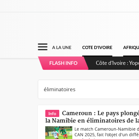
A LA UNE
COTE D'IVOIRE
AFRIQ
Côte d'Ivoire : Yo
FLASH INFO
d'opportunités pou
Cameroun : Le pays plongé
Info
la Namibie en éliminatoires de 
Le match Cameroun-Namibie du
CAN 2025, fait l'objet d'un dif