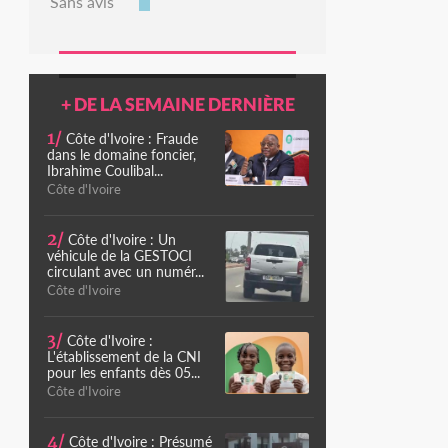
Sans avis
+ DE LA SEMAINE DERNIÈRE
1/
Côte d'Ivoire : Fraude
dans le domaine foncier,
Ibrahime Coulibal...
Côte d'Ivoire
2/
Côte d'Ivoire : Un
véhicule de la GESTOCI
circulant avec un numér...
Côte d'Ivoire
3/
Côte d'Ivoire :
L'établissement de la CNI
pour les enfants dès 05...
Côte d'Ivoire
4/
Côte d'Ivoire : Présumé