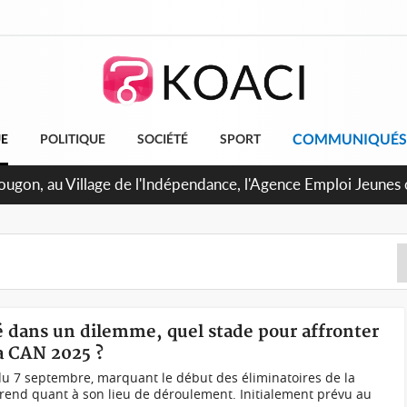
COMMUNIQUÉS
UE
POLITIQUE
SOCIÉTÉ
SPORT
pougon, au Village de l'Indépendance, l'Agence Emploi Jeunes
r la jeunesse ivoirienne
 dans un dilemme, quel stade pour affronter
la CAN 2025 ?
 7 septembre, marquant le début des éliminatoires de la
férend quant à son lieu de déroulement. Initialement prévu au