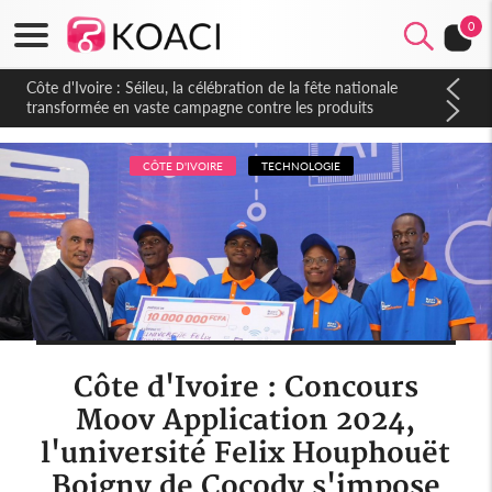
0
Côte d'Ivoire : Séileu, la célébration de la fête nationale
transformée en vaste campagne contre les produits
dépigmentants dangereux
CÔTE D'IVOIRE
TECHNOLOGIE
Côte d'Ivoire : Concours
Moov Application 2024,
l'université Felix Houphouët
Boigny de Cocody s'impose