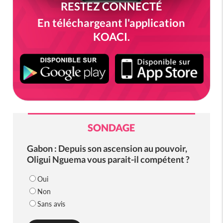
RESTEZ CONNECTÉ
En téléchargeant l'application
KOACI.
SONDAGE
Gabon : Depuis son ascension au pouvoir,
Oligui Nguema vous parait-il compétent ?
Oui
Non
Sans avis