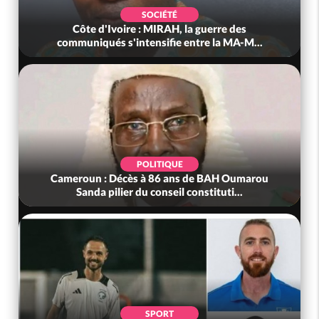
É
POLITIQUE
, la guerre des
Côte d'Ivoire : Après le pari réu
e entre la MA-M...
anniversaire, Adama Bictogo 
UE
POLITIQUE
ans de BAH Oumarou
Bénin : L'ancien président Patrice T
l constituti...
tête du Sénat
POLITIQUE