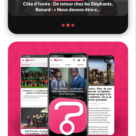
 chez les Eléphants,
Ghana : Kenneth Adjei nommé min
ons être e...
Défense, Zanetor A-Rawlings 