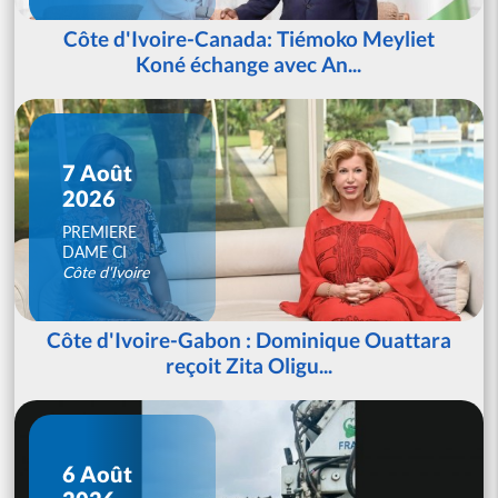
Côte d'Ivoire-Canada: Tiémoko Meyliet
Koné échange avec An...
7 Août
2026
PREMIERE
DAME CI
Côte d'Ivoire
Côte d'Ivoire-Gabon : Dominique Ouattara
reçoit Zita Oligu...
6 Août