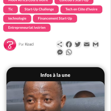
Tic
Start-Up Challenge
Tech en Côte d’Ivoire
technologie
Financement Start-Up
Entrepreneuriat ivoirien
Partager
Facebook
Twitter
Email
Gmail
Par
Koaci
Messenger
WhatsApp
Infos à la une