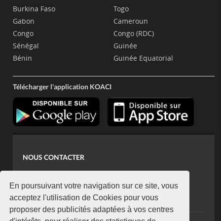
Burkina Faso
Togo
Gabon
Cameroun
Congo
Congo (RDC)
Sénégal
Guinée
Bénin
Guinée Equatorial
Télécharger l'application KOACI
NOUS CONTACTER
contact@koaci.com
koaci@yahoo.fr
En poursuivant votre navigation sur ce site, vous
+225 07 08 85 52 93
acceptez l'utilisation de Cookies pour vous
proposer des publicités adaptées à vos centres