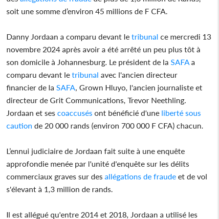
soit une somme d’environ 45 millions de F CFA.
Danny Jordaan a comparu devant le
tribunal
ce mercredi 13
novembre 2024 après avoir a été arrêté un peu plus tôt à
son domicile à Johannesburg. Le président de la
SAFA
a
comparu devant le
tribunal
avec l'ancien directeur
financier de la
SAFA
, Grown Hluyo, l'ancien journaliste et
directeur de Grit Communications, Trevor Neethling.
Jordaan et ses
coaccusés
ont bénéficié d'une
liberté sous
caution
de 20 000 rands (environ 700 000 F CFA) chacun.
L’ennui judiciaire de Jordaan fait suite à une enquête
approfondie menée par l'unité d'enquête sur les délits
commerciaux graves sur des
allégations de fraude
et de vol
s'élevant à 1,3 million de rands.
Il est allégué qu'entre 2014 et 2018, Jordaan a utilisé les