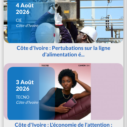
4 Août
2026
CIE
Côte d'Ivoire
Côte d'Ivoire : Pertubations sur la ligne
d'alimentation é...
3 Août
2026
TECNO
Côte d'Ivoire
Côte d'Ivoire : L'économie de l'attention :