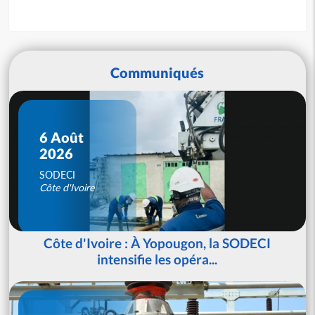
Communiqués
6 Août
2026
SODECI
Côte d'Ivoire
Côte d'Ivoire : À Yopougon, la SODECI
intensifie les opéra...