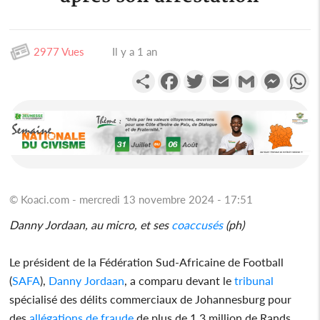
2977 Vues
Il y a 1 an
Partager
Facebook
Twitter
Email
Gmail
Messen
W
© Koaci.com - mercredi 13 novembre 2024 - 17:51
Danny Jordaan, au micro, et ses
coaccusés
(ph)
Le président de la Fédération Sud-Africaine de Football
(
SAFA
),
Danny Jordaan
, a comparu devant le
tribunal
spécialisé des délits commerciaux de Johannesburg pour
des
allégations de fraude
de plus de 1,3 million de Rands,