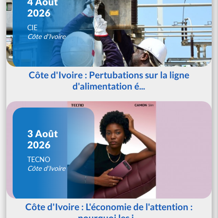
4 Août
2026
CIE
Côte d'Ivoire
Côte d'Ivoire : Pertubations sur la ligne
d'alimentation é...
3 Août
2026
TECNO
Côte d'Ivoire
Côte d'Ivoire : L'économie de l'attention :
pourquoi les j...