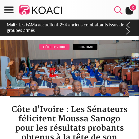
0
Côte d'Ivoire : Election FIF, le frère de feu Sidy Diallo se lance
dans la course
CÔTE D'IVOIRE
ECONOMIE
Côte d'Ivoire : Les Sénateurs
félicitent Moussa Sanogo
pour les résultats probants
obtenus à la tête de son