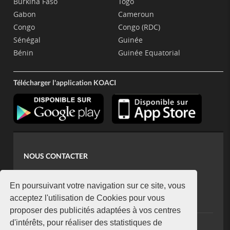
Burkina Faso
Togo
Gabon
Cameroun
Congo
Congo (RDC)
Sénégal
Guinée
Bénin
Guinée Equatorial
Télécharger l'application KOACI
NOUS CONTACTER
contact@koaci.com
koaci@yahoo.fr
En poursuivant votre navigation sur ce site, vous
+225 07 08 85 52 93
acceptez l'utilisation de Cookies pour vous
proposer des publicités adaptées à vos centres
d'intérêts, pour réaliser des statistiques de