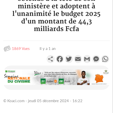
ministère et adoptent à
l'unanimité le budget 2025
d'un montant de 44,3
milliards Fcfa
1869 Vues
Il y a 1 an
Partager
Facebook
Twitter
Email
Gmail
Messen
W
© Koaci.com - jeudi 05 décembre 2024 - 16:22