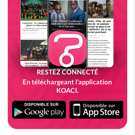
RESTEZ CONNECTÉ
En téléchargeant l'application
KOACI.