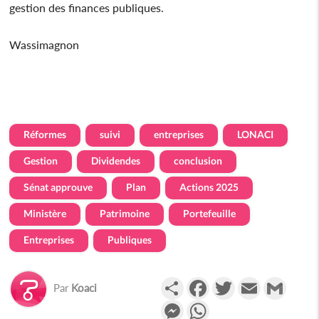
gestion des finances publiques.
Wassimagnon
Réformes
suivi
entreprises
LONACI
Gestion
Dividendes
conclusion
Sénat approuve
Plan
Actions 2025
Ministère
Patrimoine
Portefeuille
Entreprises
Publiques
Partager
Facebook
Twitter
Email
Gmail
Par
Koaci
Messenger
WhatsApp