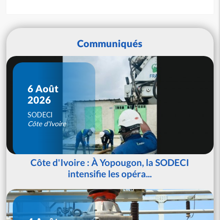
Communiqués
6 Août
2026
SODECI
Côte d'Ivoire
Côte d'Ivoire : À Yopougon, la SODECI
intensifie les opéra...