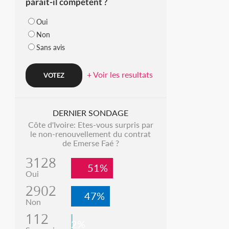
parait-il compétent ?
Oui
Non
Sans avis
+ Voir les resultats
DERNIER SONDAGE
Côte d'Ivoire: Etes-vous surpris par
le non-renouvellement du contrat
de Emerse Faé ?
3128
51%
Oui
2902
47%
Non
112
2%