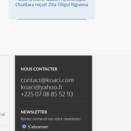
Ouattara reçoit Zita Oligui Nguema
NOUS CONTACTER
contact@koaci.com
koaci@yahoo.fr
+225 07 08 85 52 93
NEWSLETTER
ial
Restez connecté via notre newsletter
S'abonner