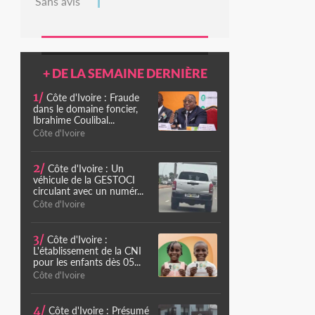
Sans avis
+ DE LA SEMAINE DERNIÈRE
1/
Côte d'Ivoire : Fraude
dans le domaine foncier,
Ibrahime Coulibal...
Côte d'Ivoire
2/
Côte d'Ivoire : Un
véhicule de la GESTOCI
circulant avec un numér...
Côte d'Ivoire
3/
Côte d'Ivoire :
L'établissement de la CNI
pour les enfants dès 05...
Côte d'Ivoire
4/
Côte d'Ivoire : Présumé