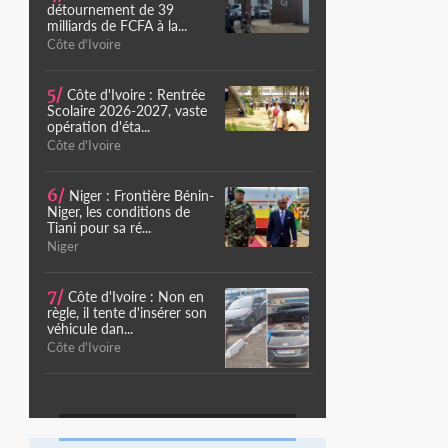
détournement de 39
milliards de FCFA à la...
Côte d'Ivoire
5/
Côte d'Ivoire : Rentrée
Scolaire 2026-2027, vaste
opération d'éta...
Côte d'Ivoire
6/
Niger : Frontière Bénin-
Niger, les conditions de
Tiani pour sa ré...
Niger
7/
Côte d'Ivoire : Non en
règle, il tente d'insérer son
véhicule dan...
Côte d'Ivoire