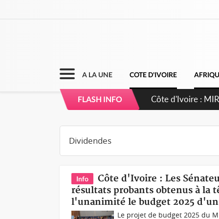
A LA UNE
COTE D'IVOIRE
AFRIQ
Côte d'Ivoire : MI
FLASH INFO
de gouvernance et 
Côte d'Ivoire : Les Sénate
Info
résultats probants obtenus à la 
l'unanimité le budget 2025 d'un
Le projet de budget 2025 du Min