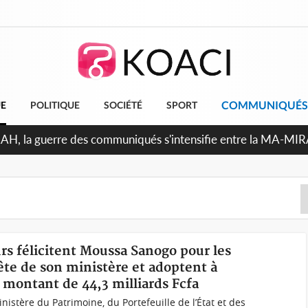
COMMUNIQUÉS
UE
POLITIQUE
SOCIÉTÉ
SPORT
RAH, la guerre des communiqués s'intensifie entre la MA-MI
le projet de précompte sur les salaires des agents
urs félicitent Moussa Sanogo pour les
tête de son ministère et adoptent à
 montant de 44,3 milliards Fcfa
istère du Patrimoine, du Portefeuille de l’État et des