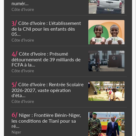
numér...
Côte d'Ivoire
3/
Côte d'Ivoire : L'établissement
de la CNI pour les enfants dès
05...
Côte d'Ivoire
4/
Côte d'Ivoire : Présumé
détournement de 39 milliards de
FCFA à la...
Côte d'Ivoire
5/
Côte d'Ivoire : Rentrée Scolaire
2026-2027, vaste opération
d'éta...
Côte d'Ivoire
6/
Niger : Frontière Bénin-Niger,
les conditions de Tiani pour sa
ré...
Niger