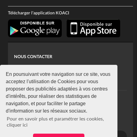
Télécharger l'application KOACI
NOUS CONTACTER
contact@koaci.com
koaci@yahoo.fr
En poursuivant votre navigation sur ce site, vous
+225 07 08 85 52 93
acceptez l'utilisation de Cookies pour vous
proposer des publicités adaptées à vos centres
d'intérêts, pour réaliser des statistiques de
NEWSLETTER
navigation, et pour faciliter le partage
Restez connecté via notre newsletter
d'information sur les réseaux sociaux.
S'abonner
Pour en savoir plus et paramétrer les cookies,
Se désabonner
cliquer ici