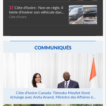
7/
Côte d'Ivoire : Non en règle, il
tente d'insérer son véhicule dan...
Côte d'Ivoire
COMMUNIQUÉS
Côte d'Ivoire-Canada: Tiémoko Meyliet Koné
échange avec Anita Anand, Ministre des Affaires é...