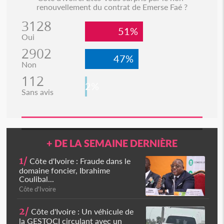
renouvellement du contrat de Emerse Faé ?
3128
51%
Oui
2902
47%
Non
112
2%
Sans avis
+ DE LA SEMAINE DERNIÈRE
1/
Côte d'Ivoire : Fraude dans le
domaine foncier, Ibrahime
Coulibal...
Côte d'Ivoire
2/
Côte d'Ivoire : Un véhicule de
la GESTOCI circulant avec un