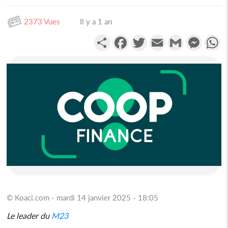
2373 Vues
Il y a 1 an
Partager
Facebook
Twitter
Email
Gmail
Messen
W
© Koaci.com - mardi 14 janvier 2025 - 18:05
Le leader du
M23