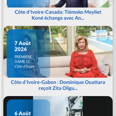
Côte d'Ivoire-Canada: Tiémoko Meyliet
Koné échange avec An...
7 Août
2026
PREMIERE
DAME CI
Côte d'Ivoire
Côte d'Ivoire-Gabon : Dominique Ouattara
reçoit Zita Oligu...
6 Août