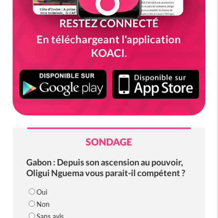
RESTEZ CONNECTÉ
En téléchargeant l'application
KOACI.
SONDAGE
Gabon : Depuis son ascension au pouvoir,
Oligui Nguema vous parait-il compétent ?
Oui
Non
Sans avis