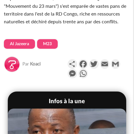
"Mouvement du 23 mars") s'est emparée de vastes pans de
territoire dans l'est de la RD Congo, riche en ressources
naturelles et déchiré depuis trente ans par des conflits.
Al Jazeera
M23
Partager
Facebook
Twitter
Email
Gmail
Par
Koaci
Messenger
WhatsApp
Infos à la une