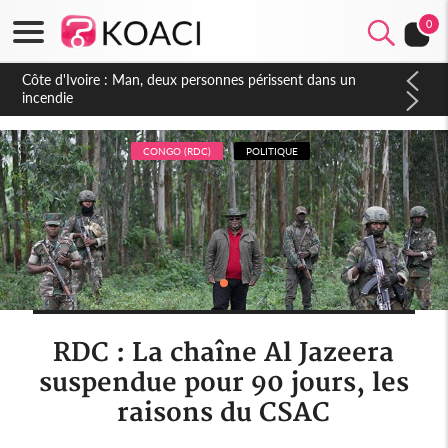
0
Côte d'Ivoire : Séileu, la célébration de la fête nationale
transformée en vaste campagne contre les produits
dépigmentants dangereux
CONGO (RDC)
POLITIQUE
RDC : La chaîne Al Jazeera
suspendue pour 90 jours, les
raisons du CSAC