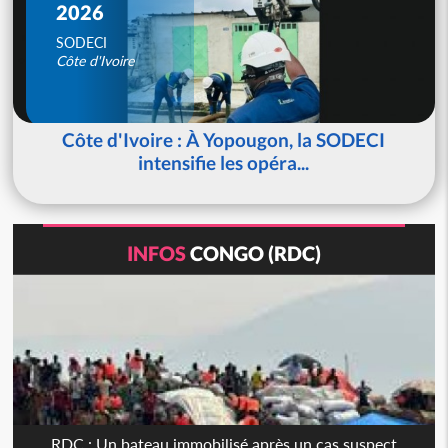
2026
SODECI
Côte d'Ivoire
Côte d'Ivoire : À Yopougon, la SODECI
intensifie les opéra...
INFOS
CONGO (RDC)
RDC : Un bateau immobilisé après un cas suspect