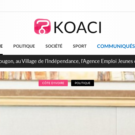
COMMUNIQUÉS
UE
POLITIQUE
SOCIÉTÉ
SPORT
 de Treichville, après la fronde, les agents contractuels obti
arriérés du SMIG 2023
CÔTE D'IVOIRE
POLITIQUE