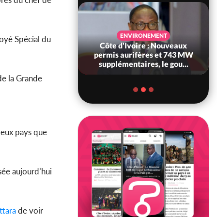
SANTÉ
ENVIRONEMENT
voyé Spécial du
Ivoire : Réforme
Côte d'Ivoire : Nouveaux
, le gouvernement
permis aurifères et 743 MW
 ses structures...
supplémentaires, le gou...
 de la Grande
 deux pays que
sée aujourd’hui
ttara
de voir