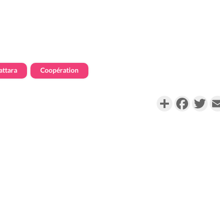
attara
Coopération
Partager
Faceboo
Twi