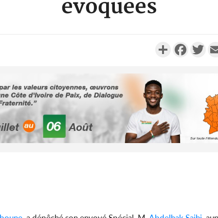
évoquées
Partager
Faceboo
Twi
Côte d'Ivo
2026, 
battant de
Côte d'Ivo
socié
gouverneme
bboune
, a dépêché son envoyé Spécial, M.
Abdelhak Saihi
, au