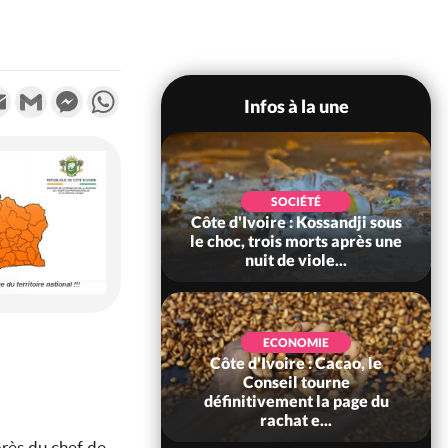
k
tter
Email
Gmail
Messenger
WhatsApp
Infos à la une
POLITIQUE
SOCIÉTÉ
ire : Indépendance
Côte d'Ivoire : Kossandji sous
Yopougon coeur
le choc, trois morts après une
 la célébration...
nuit de viole...
ECONOMIE
Côte d'Ivoire : Cacao, le
SOCIÉTÉ
ire : Réforme de la
Conseil tourne
té civile, le
définitivement la page du
nt valide six dé...
rachat e...
près du chef de