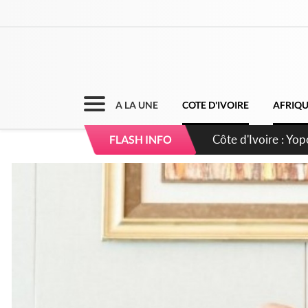
A LA UNE
COTE D'IVOIRE
AFRIQ
Côte d'Ivoire : CHU
FLASH INFO
direction sur les 