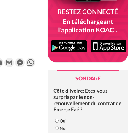
RESTEZ CONNECTÉ
En téléchargeant
l'application KOACI.
k
tter
Email
Gmail
Messenger
WhatsApp
SONDAGE
Côte d'Ivoire: Etes-vous
surpris par le non-
renouvellement du contrat de
Emerse Faé ?
Oui
Non