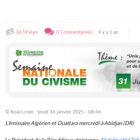
3674 Vues
0 Commentaire(s)
Il y a 1 an
© Koaci.com - jeudi 16 janvier 2025 - 08:46
L’émissaire Algérien et Ouattara mercredi à Abidjan (DR)
Le Président de la République algérienne,
Abdelmadjid Te