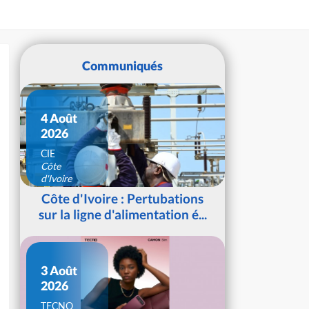
Communiqués
4 Août
2026
CIE
Côte
d'Ivoire
Côte d'Ivoire : Pertubations
sur la ligne d'alimentation é...
3 Août
2026
TECNO