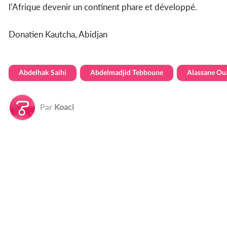
l’Afrique devenir un continent phare et développé.
Donatien Kautcha, Abidjan
Abdelhak Saihi
Abdelmadjid Tebboune
Alassane Ou
Par
Koaci