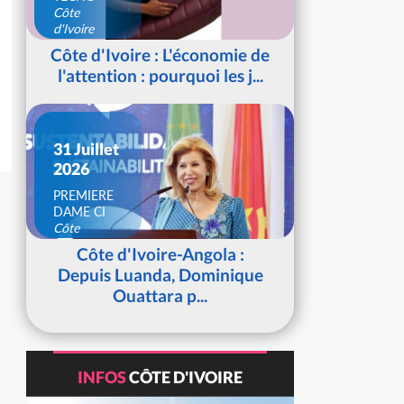
Côte
d'Ivoire
Côte d'Ivoire : L'économie de
l'attention : pourquoi les j...
31 Juillet
2026
PREMIERE
DAME CI
Côte
d'Ivoire
Côte d'Ivoire-Angola :
Depuis Luanda, Dominique
Ouattara p...
INFOS
CÔTE D'IVOIRE