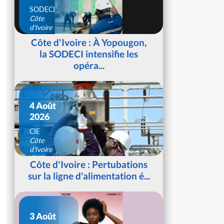
SODECI
Côte
d'Ivoire
Côte d'Ivoire : À Yopougon,
la SODECI intensifie les
opéra...
4 Août
2026
CIE
Côte
d'Ivoire
Côte d'Ivoire : Pertubations
sur la ligne d'alimentation é...
3 Août