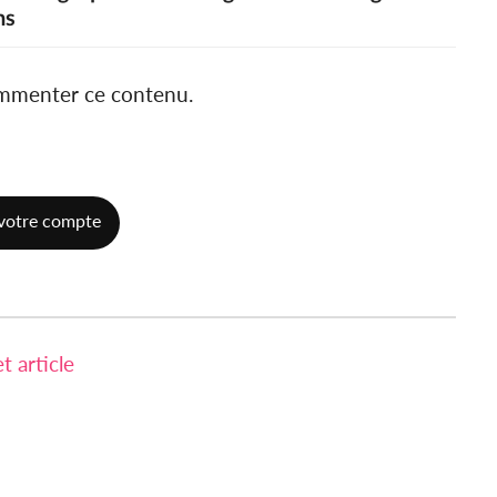
ns
ommenter ce contenu.
votre compte
 article