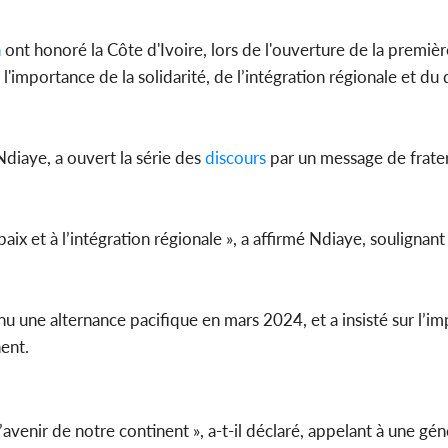
l'indépe
Ouatt
n
ont honoré la Côte d'Ivoire, lors de l'ouverture de la premièr
 l'importance de la solidarité, de l’intégration régionale et 
Côte d'Ivoi
diaye, a ouvert la série des
discours
par un message de frater
Mamad
conseiller
ix et à l’intégration régionale », a affirmé Ndiaye, soulignan
nnu une alternance pacifique en mars 2024, et a insisté sur l’i
nent.
avenir de notre continent », a-t-il déclaré, appelant à une gé