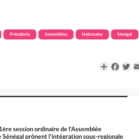
Présidents
Assemblées
Nationales
Sénégal
Partager
Faceboo
Twi
 1ère session ordinaire de l'Assemblée
le Sénégal prônent l'intégration sous-regionale