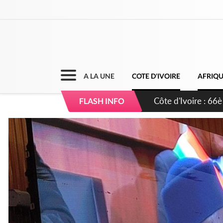
A LA UNE
COTE D'IVOIRE
AFRIQ
Côte d'Ivoire : À A
FLASH INFO
développement de