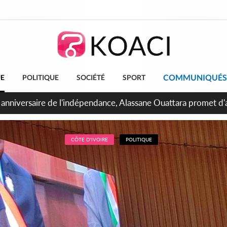
COMMUNIQUÉS
UE
POLITIQUE
SOCIÉTÉ
SPORT
bidjan, Amadou Oury Bah admire le modèle ivoirien et veut s'e
 la Guinée
CÔTE D'IVOIRE
POLITIQUE