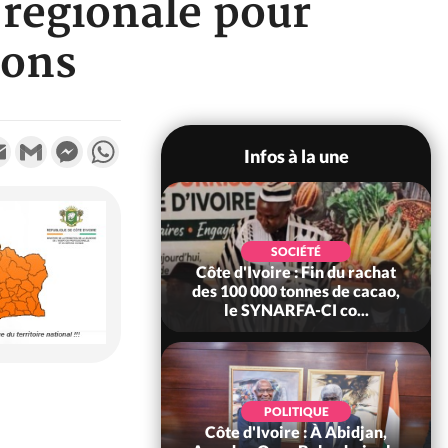
-regionale pour
ions
k
tter
Email
Gmail
Messenger
WhatsApp
Infos à la une
POLITIQUE
SOCIÉTÉ
re : Fête nationale,
Côte d'Ivoire : Fin du rachat
Ouattara accorde
des 100 000 tonnes de cacao,
âce à 4 661...
le SYNARFA-CI co...
POLITIQUE
d'Ivoire : 66è
POLITIQUE
versaire de
Côte d'Ivoire : À Abidjan,