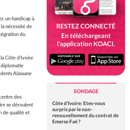
ec un handicap à
RESTEZ CONNECTÉ
 la nécessité de
ntégration du
En téléchargeant
l'application KOACI.
 la Côte d'Ivoire
 diplomatie
sidents Alassane
SONDAGE
 centre des
Côte d'Ivoire: Etes-vous
oire se déroulent
surpris par le non-
n de qualité et
renouvellement du contrat de
Emerse Faé ?