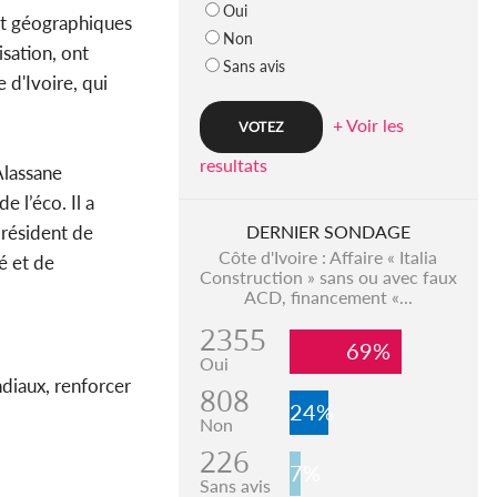
Oui
 et géographiques
Non
isation, ont
Sans avis
e d'Ivoire, qui
+ Voir les
resultats
Alassane
 l’éco. Il a
président de
DERNIER SONDAGE
Côte d'Ivoire : Affaire « Italia
é et de
Construction » sans ou avec faux
ACD, financement «...
2355
69%
Oui
ndiaux, renforcer
808
24%
Non
226
7%
Sans avis