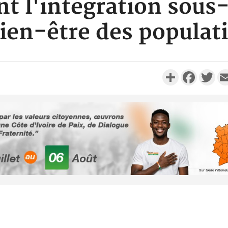
t l'intégration sous
bien-être des populat
Partager
Faceboo
Twi
Côte d'Ivoi
Alassane 
la gr
Côte 
anni