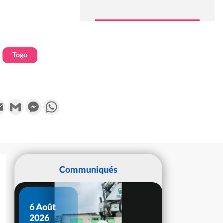
Togo
k
tter
Email
Gmail
Messenger
WhatsApp
Communiqués
6 Août
2026