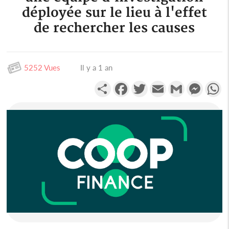
déployée sur le lieu à l'effet
de rechercher les causes
5252 Vues
Il y a 1 an
Partager
Facebook
Twitter
Email
Gmail
Messen
W