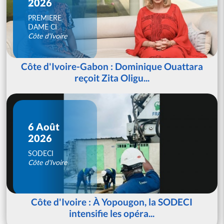
2026
PREMIERE
DAME CI
Côte d'Ivoire
Côte d'Ivoire-Gabon : Dominique Ouattara
reçoit Zita Oligu...
6 Août
2026
SODECI
Côte d'Ivoire
Côte d'Ivoire : À Yopougon, la SODECI
intensifie les opéra...