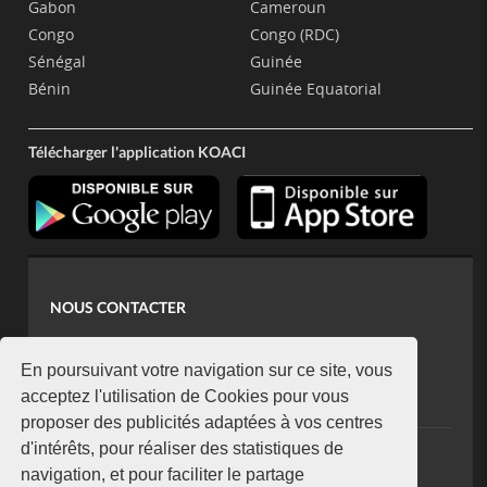
Gabon
Cameroun
Congo
Congo (RDC)
Sénégal
Guinée
Bénin
Guinée Equatorial
Télécharger l'application KOACI
NOUS CONTACTER
contact@koaci.com
koaci@yahoo.fr
En poursuivant votre navigation sur ce site, vous
+225 07 08 85 52 93
acceptez l'utilisation de Cookies pour vous
proposer des publicités adaptées à vos centres
d'intérêts, pour réaliser des statistiques de
NEWSLETTER
navigation, et pour faciliter le partage