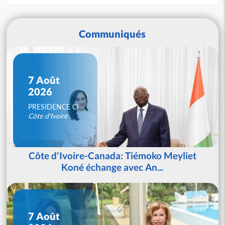
Communiqués
7 Août
2026
PRESIDENCE CI
Côte d'Ivoire
Côte d'Ivoire-Canada: Tiémoko Meyliet
Koné échange avec An...
7 Août