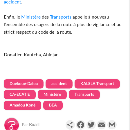
accident
.
Enfin, le
Ministère
des
Transports
appelle à nouveau
l’ensemble des usagers de la route à plus de vigilance et au
strict respect du code de la route.
Donatien Kautcha, Abidjan
Duékoué-Daloa
accident
KALSLA Transport
CA-ECATIE
Ministère
Transports
Amadou Koné
BEA
Partager
Facebook
Twitter
Email
Gmail
Par
Koaci