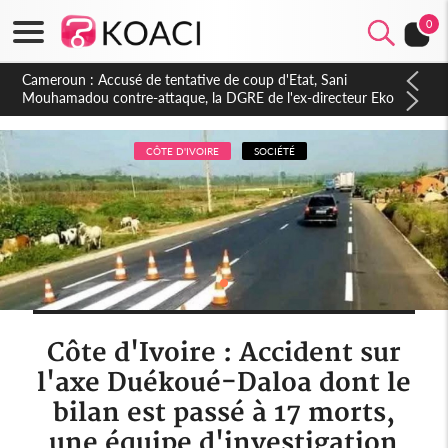
0
Cameroun : Un président absent, une nation sous tension, ce
que révèlent les marchés obligataires camerounais
CÔTE D'IVOIRE
SOCIÉTÉ
Côte d'Ivoire : Accident sur
l'axe Duékoué-Daloa dont le
bilan est passé à 17 morts,
une équipe d'investigation