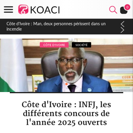
0
Côte d'Ivoire : Séileu, la célébration de la fête nationale
transformée en vaste campagne contre les produits
dépigmentants dangereux
CÔTE D'IVOIRE
SOCIÉTÉ
Côte d'Ivoire : INFJ, les
différents concours de
l'année 2025 ouverts