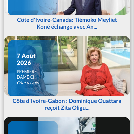
Côte d'Ivoire-Canada: Tiémoko Meyliet
Koné échange avec An...
7 Août
2026
PREMIERE
DAME CI
Côte d'Ivoire
Côte d'Ivoire-Gabon : Dominique Ouattara
reçoit Zita Oligu...