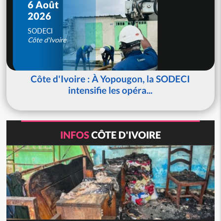
6 Août
2026
SODECI
Côte d'Ivoire
Côte d'Ivoire : À Yopougon, la SODECI
intensifie les opéra...
INFOS
CÔTE D'IVOIRE