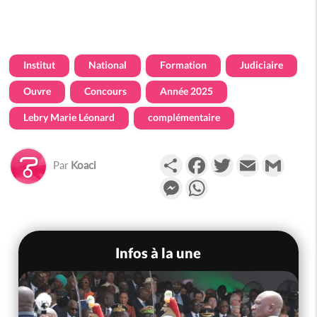
Institut
National
Formation
Judiciaire
Ouvre
Concours
Année 2025
Lebry Marie Léonard
complémentaire
Partager
Facebook
Twitter
Email
Gmail
Par
Koaci
Messenger
WhatsApp
Infos à la une