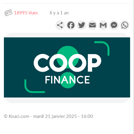
18995 Vues
Il y a 1 an
Partager
Facebook
Twitter
Email
Gmail
Messen
W
© Koaci.com - mardi 21 janvier 2025 - 16:00