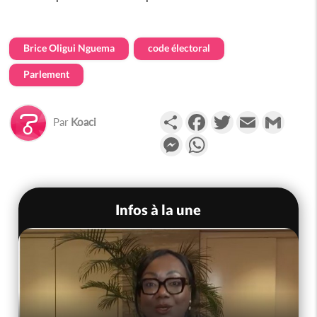
Brice Oligui Nguema
code électoral
Parlement
Partager
Facebook
Twitter
Email
Gmail
Par
Koaci
Messenger
WhatsApp
Infos à la une