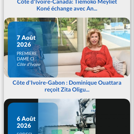
Côte d'Ivoire-Canada: Tiémoko Meyliet
Koné échange avec An...
7 Août
2026
PREMIERE
DAME CI
Côte d'Ivoire
Côte d'Ivoire-Gabon : Dominique Ouattara
reçoit Zita Oligu...
6 Août
2026