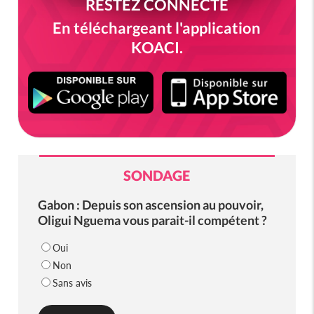
RESTEZ CONNECTÉ
En téléchargeant l'application
KOACI.
SONDAGE
Gabon : Depuis son ascension au pouvoir,
Oligui Nguema vous parait-il compétent ?
Oui
Non
Sans avis