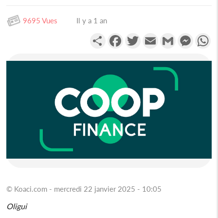
9695 Vues
Il y a 1 an
Partager
Facebook
Twitter
Email
Gmail
Messen
W
© Koaci.com - mercredi 22 janvier 2025 - 10:05
Oligui