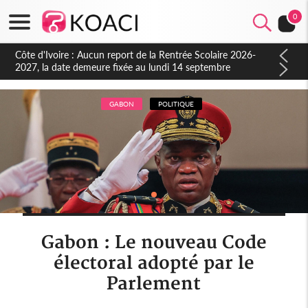
0
Côte d'Ivoire : Indépendance à Blahou, le sous-préfet : « La
fête nous invite à mesurer le chemin parcouru et à renouveler
notre engagement collectif en faveur du développement »
GABON
POLITIQUE
Gabon : Le nouveau Code
électoral adopté par le
Parlement