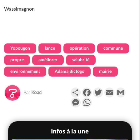
Wassimagnon
Yopougon
lance
opération
commune
propre
améliorer
salubrité
environnement
Adama Bictogo
mairie
Partager
Facebook
Twitter
Email
Gmail
Par
Koaci
Messenger
WhatsApp
Infos à la une