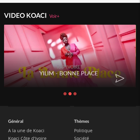
VIDEO KOACI
Voir+
RAP IVOIRE
YILIM - BONNE PLACE
Général
Thèmes
A la une de Koaci
Politique
Koaci Côte d'Ivoire
Société