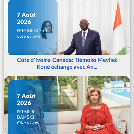
7 Août
2026
PRESIDENCE CI
Côte d'Ivoire
Côte d'Ivoire-Canada: Tiémoko Meyliet
Koné échange avec An...
7 Août
2026
PREMIERE
DAME CI
Côte d'Ivoire