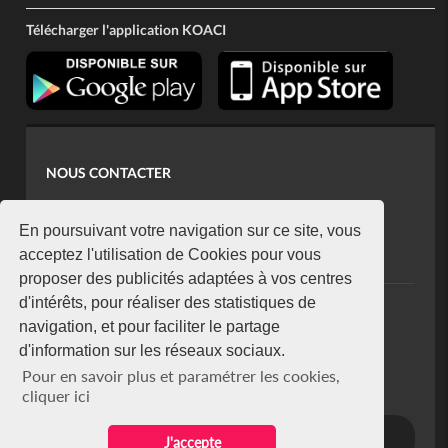
Télécharger l'application KOACI
NOUS CONTACTER
contact@koaci.com
koaci@yahoo.fr
En poursuivant votre navigation sur ce site, vous
+225 07 08 85 52 93
acceptez l'utilisation de Cookies pour vous
proposer des publicités adaptées à vos centres
d'intérêts, pour réaliser des statistiques de
NEWSLETTER
navigation, et pour faciliter le partage
Restez connecté via notre newsletter
d'information sur les réseaux sociaux.
S'abonner
Pour en savoir plus et paramétrer les cookies,
Se désabonner
cliquer ici
J'accepte