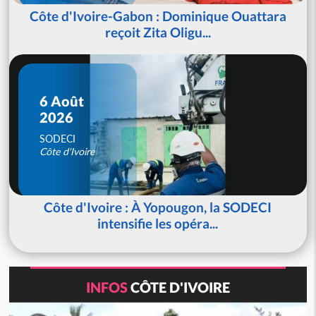
Côte d'Ivoire-Gabon : Dominique Ouattara
reçoit Zita Oligu...
6 Août
2026
SODECI
Côte d'Ivoire
Côte d'Ivoire : À Yopougon, la SODECI
intensifie les opéra...
INFOS
CÔTE D'IVOIRE