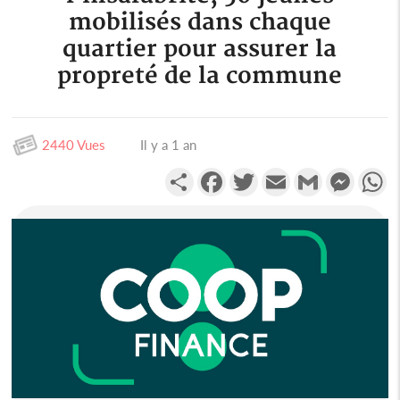
mobilisés dans chaque
quartier pour assurer la
propreté de la commune
2440 Vues
Il y a 1 an
Partager
Facebook
Twitter
Email
Gmail
Messen
W