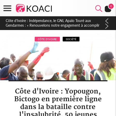
0
Sierra Leone : Un projet de réforme constitutionnelle en
gestation, points clés des amendements, un exclu d'avance
CÔTE D'IVOIRE
SOCIÉTÉ
Côte d'Ivoire : Yopougon,
Bictogo en première ligne
dans la bataille contre
l'insalubrité, 50 jeunes