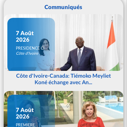
Communiqués
7 Août
2026
PRESIDENCE CI
Côte d'Ivoire
Côte d'Ivoire-Canada: Tiémoko Meyliet
Koné échange avec An...
7 Août
2026
PREMIERE