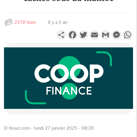
2378 Vues
Il y a 1 an
Partager
Facebook
Twitter
Email
Gmail
Messen
W
© Koaci.com - lundi 27 janvier 2025 - 08:20