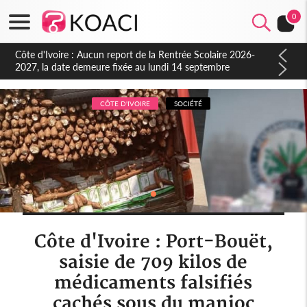
0
Côte d'Ivoire : Indépendance à Blahou, le sous-préfet : « La
fête nous invite à mesurer le chemin parcouru et à renouveler
notre engagement collectif en faveur du développement »
CÔTE D'IVOIRE
SOCIÉTÉ
Côte d'Ivoire : Port-Bouët,
saisie de 709 kilos de
médicaments falsifiés
cachés sous du manioc