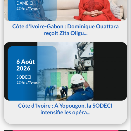
DAME CI
Côte d'Ivoire
Côte d'Ivoire-Gabon : Dominique Ouattara
reçoit Zita Oligu...
6 Août
2026
SODECI
Côte d'Ivoire
Côte d'Ivoire : À Yopougon, la SODECI
intensifie les opéra...