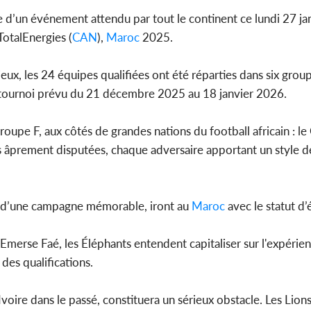
d’un événement attendu par tout le continent ce lundi 27 jan
TotalEnergies (
CAN
),
Maroc
2025.
POLITIQUE
Côte d'Ivoire : Indépendance
Côte d'Ivo
ieux, les 24 équipes qualifiées ont été réparties dans six group
2026, le discours très attendu
africaine
du PR Alassane...
défend
u tournoi prévu du 21 décembre 2025 au 18 janvier 2026.
roupe F, aux côtés de grandes nations du football africain : l
âprement disputées, chaque adversaire apportant un style de
rme d’une campagne mémorable, iront au
Maroc
avec le statut d’
 Emerse Faé, les Éléphants entendent capitaliser sur l'expérie
 des qualifications.
voire dans le passé, constituera un sérieux obstacle. Les Lio