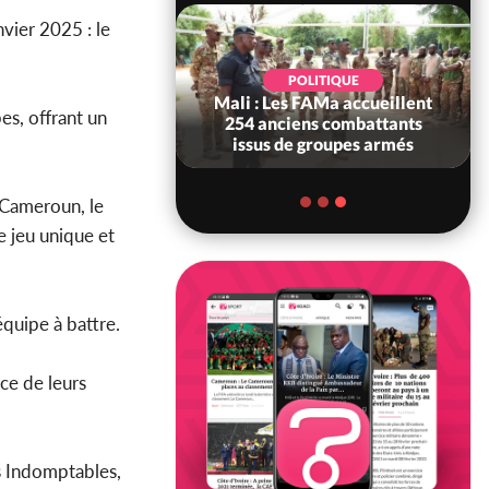
vier 2025 : le
SOCIÉTÉ
POLITIQUE
ire : Peste porcine
Mali : Les FAMa accueillent
es, offrant un
, le gouvernement
254 anciens combattants
 les abattag...
issus de groupes armés
e Cameroun, le
 jeu unique et
équipe à battre.
nce de leurs
ns Indomptables,