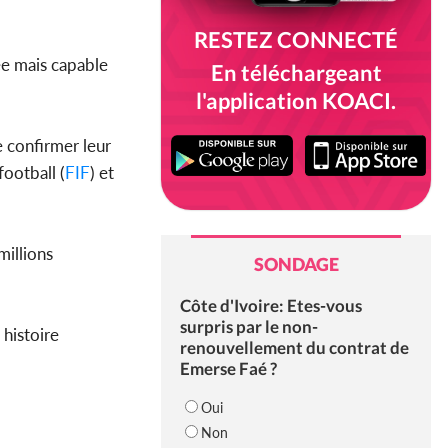
RESTEZ CONNECTÉ
e mais capable
En téléchargeant
l'application KOACI.
e confirmer leur
football (
FIF
) et
millions
SONDAGE
Côte d'Ivoire: Etes-vous
surpris par le non-
histoire
renouvellement du contrat de
Emerse Faé ?
Oui
Non