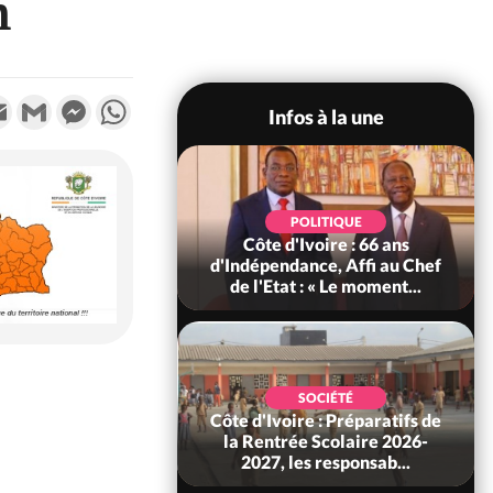
n
k
tter
Email
Gmail
Messenger
WhatsApp
Infos à la une
SOCIÉTÉ
POLITIQUE
Ivoire : Seconde
Côte d'Ivoire : 66 ans
légale des ventes
d'Indépendance, Affi au Chef
10 au 31 août 2...
de l'Etat : « Le moment...
SOCIÉTÉ
 : Le Togo et le
SOCIÉTÉ
un principaux
Côte d'Ivoire : Préparatifs de
des produits de la
la Rentrée Scolaire 2026-
r...
2027, les responsab...