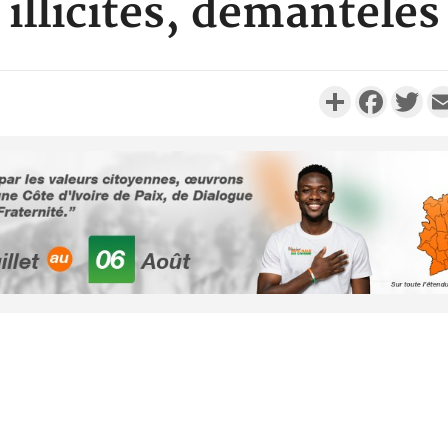
illicites, démantelés
Partager
Faceboo
Twi
Côte d'Ivo
2026, 
battant de
Côte d'Ivo
socié
gouverneme