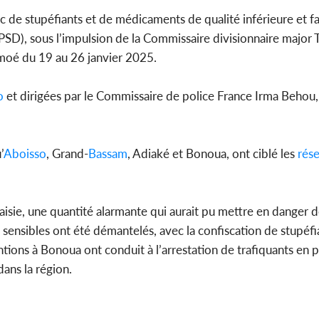
ic de stupéfiants et de médicaments de qualité inférieure et fa
SD), sous l’impulsion de la Commissaire divisionnaire major
oé du 19 au 26 janvier 2025.
Côte d'
sanitaire
modernise
o
et dirigées par le Commissaire de police France Irma Behou,
’
Aboisso
, Grand-
Bassam
, Adiaké et Bonoua, ont ciblé les
rés
saisie, une quantité alarmante qui aurait pu mettre en danger
 sensibles ont été démantelés, avec la confiscation de stupéfia
tions à Bonoua ont conduit à l’arrestation de trafiquants en 
dans la région.