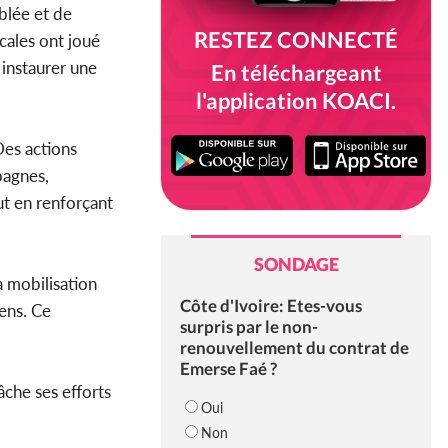
blée et de
RESTEZ CONNECTÉ
cales ont joué
 instaurer une
En téléchargeant
l'application KOACI.
Des actions
pagnes,
ut en renforçant
SONDAGE
a mobilisation
Côte d'Ivoire: Etes-vous
yens. Ce
surpris par le non-
renouvellement du contrat de
Emerse Faé ?
âche ses efforts
Oui
Non