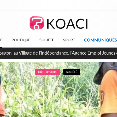
COMMUNIQUÉS
UE
POLITIQUE
SOCIÉTÉ
SPORT
 de Treichville, après la fronde, les agents contractuels obti
arriérés du SMIG 2023
CÔTE D'IVOIRE
SOCIÉTÉ