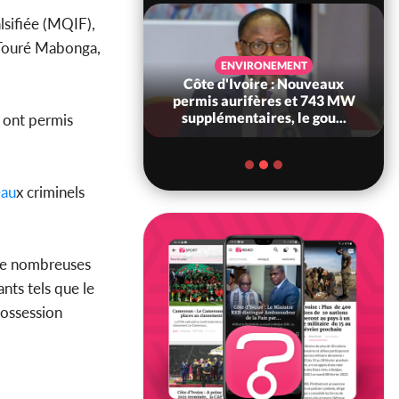
lsifiée (MQIF),
 Touré Mabonga,
SANTÉ
ENVIRONEMENT
Ivoire : Réforme
Côte d'Ivoire : Nouveaux
, le gouvernement
permis aurifères et 743 MW
 ses structures...
supplémentaires, le gou...
 ont permis
eau
x criminels
 de nombreuses
nts tels que le
possession