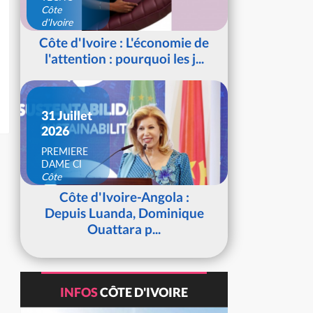
Côte
d'Ivoire
Côte d'Ivoire : L'économie de
l'attention : pourquoi les j...
31 Juillet
2026
PREMIERE
DAME CI
Côte
d'Ivoire
Côte d'Ivoire-Angola :
Depuis Luanda, Dominique
Ouattara p...
INFOS
CÔTE D'IVOIRE