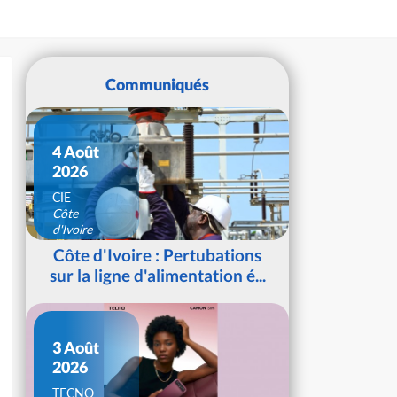
Communiqués
4 Août
2026
CIE
Côte
d'Ivoire
Côte d'Ivoire : Pertubations
sur la ligne d'alimentation é...
3 Août
2026
TECNO