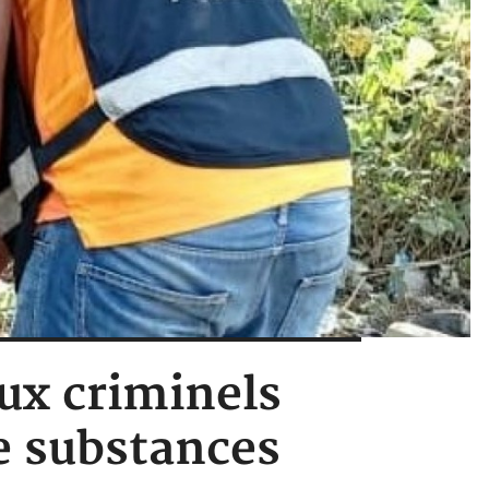
aux criminels
de substances