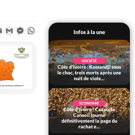
k
tter
Email
Gmail
Messenger
WhatsApp
Infos à la une
POLITIQUE
SOCIÉTÉ
ire : Indépendance
Côte d'Ivoire : Kossandji sous
Yopougon coeur
le choc, trois morts après une
 la célébration...
nuit de viole...
ECONOMIE
Côte d'Ivoire : Cacao, le
SOCIÉTÉ
ire : Réforme de la
Conseil tourne
té civile, le
définitivement la page du
nt valide six dé...
rachat e...