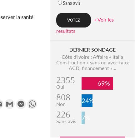
Sans avis
éserver la santé
+ Voir les
resultats
DERNIER SONDAGE
Côte d'Ivoire : Affaire « Italia
Construction » sans ou avec faux
ACD, financement «...
2355
69%
Oui
808
24%
k
tter
Email
Gmail
Messenger
WhatsApp
Non
226
7%
Sans avis