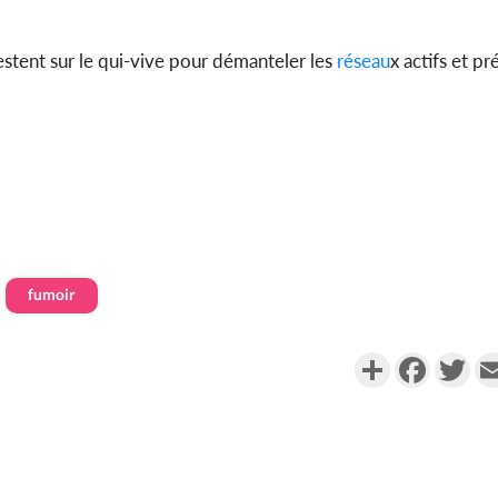
estent sur le qui-vive pour démanteler les
réseau
x actifs et pr
fumoir
Partager
Faceboo
Twi