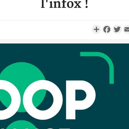
l'infox !
Partager
Faceboo
Twi
P
Côte d'Ivoi
réussi du 
Adama 
P
Côte d
anni
l'Indépenda
Dé