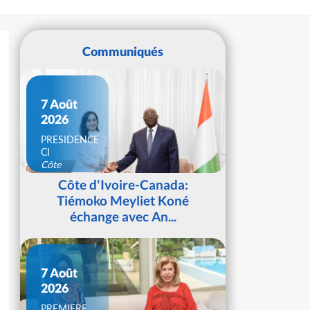
Communiqués
7 Août
2026
PRESIDENCE
CI
Côte
d'Ivoire
Côte d'Ivoire-Canada:
Tiémoko Meyliet Koné
échange avec An...
7 Août
2026
PREMIERE