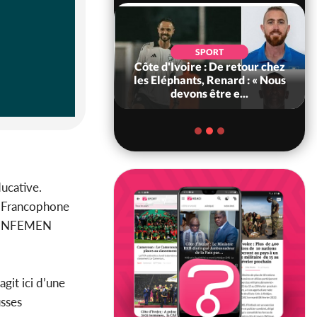
SOCIÉTÉ
SPORT
oire : MIRAH, la
Côte d'Ivoire : De retour chez
es communiqués
les Eléphants, Renard : « Nous
e entre la MA-M...
devons être e...
ducative.
ne Francophone
 CONFEMEN
s’agit ici d’une
usses