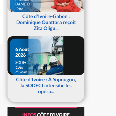
DAME CI
Côte
d'Ivoire
Côte d'Ivoire-Gabon :
Dominique Ouattara reçoit
Zita Oligu...
6 Août
2026
SODECI
Côte
d'Ivoire
Côte d'Ivoire : À Yopougon,
la SODECI intensifie les
opéra...
INFOS
CÔTE D'IVOIRE