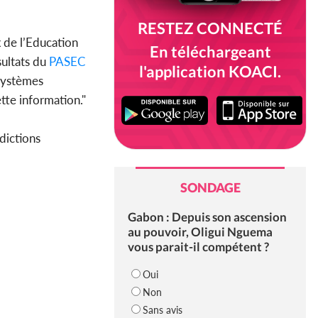
RESTEZ CONNECTÉ
x de l’Education
En téléchargeant
sultats du
PASEC
l'application KOACI.
 systèmes
tte information."
idictions
SONDAGE
Gabon : Depuis son ascension
au pouvoir, Oligui Nguema
vous parait-il compétent ?
Oui
Non
Sans avis