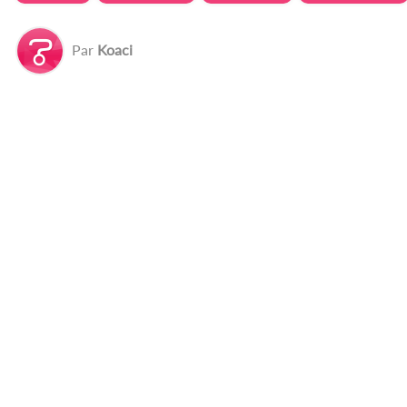
Par
Koaci