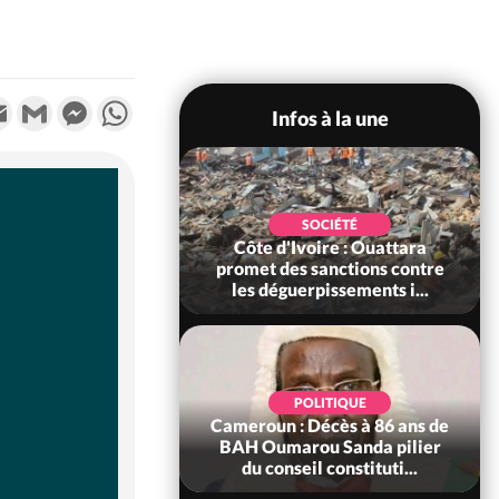
k
tter
Email
Gmail
Messenger
WhatsApp
Infos à la une
OLITIQUE
SOCIÉTÉ
re : Après le pari
Côte d'Ivoire : Ouattara
66e anniversaire,
promet des sanctions contre
Bictogo : «...
les déguerpissements i...
OLITIQUE
'Ivoire : 66e
POLITIQUE
versaire de
Cameroun : Décès à 86 ans de
nce, les Forces de
BAH Oumarou Sanda pilier
fense e...
du conseil constituti...