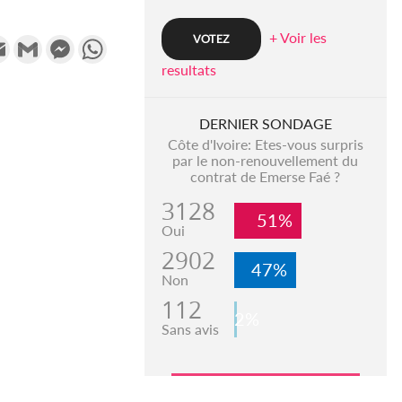
+ Voir les
k
tter
Email
Gmail
Messenger
WhatsApp
resultats
DERNIER SONDAGE
Côte d'Ivoire: Etes-vous surpris
par le non-renouvellement du
contrat de Emerse Faé ?
3128
51%
Oui
2902
47%
Non
112
2%
Sans avis