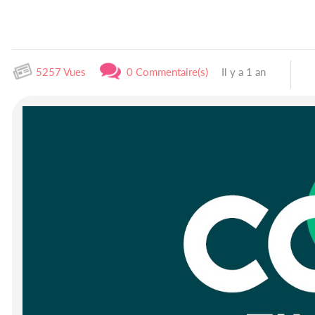
5257 Vues
0 Commentaire(s)
Il y a 1 an