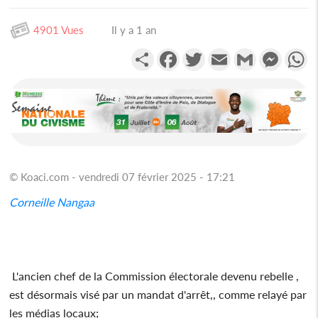
4901 Vues
Il y a 1 an
Partager
Facebook
Twitter
Email
Gmail
Messen
W
© Koaci.com - vendredi 07 février 2025 - 17:21
Corneille Nangaa
L'ancien chef de la Commission électorale devenu rebelle ,
est désormais visé par un mandat d'arrêt,, comme relayé par
les médias locaux;