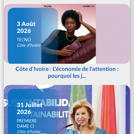
3 Août
2026
TECNO
Côte d'Ivoire
Côte d'Ivoire : L'économie de l'attention :
pourquoi les j...
31 Juillet
2026
PREMIERE
DAME CI
Côte d'Ivoire