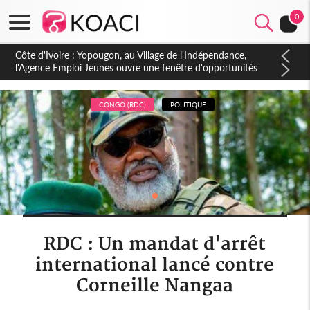
0
Côte d'Ivoire : CHU de Treichville, après la fronde, les agents
contractuels obtiennent un accord avec la direction sur les
arriérés du SMIG 2023
CONGO (RDC)
POLITIQUE
RDC : Un mandat d'arrêt
international lancé contre
Corneille Nangaa