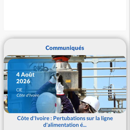
Communiqués
4 Août
2026
CIE
Côte d'Ivoire
Côte d'Ivoire : Pertubations sur la ligne
d'alimentation é...