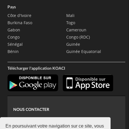
Pays
Côte d'Ivoire
Mali
Burkina Faso
Togo
Gabon
Cameroun
Congo
Congo (RDC)
Sénégal
Guinée
Bénin
Guinée Equatorial
Télécharger l'application KOACI
NOUS CONTACTER
contact@koaci.com
koaci@yahoo.fr
En poursuivant votre navigation sur ce site, vous