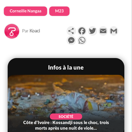
Corneille Nangaa
M23
Partager
Facebook
Twitter
Email
Gmail
Par
Koaci
Messenger
WhatsApp
Infos à la une
SOCIÉTÉ
Côte d'Ivoire : Kossandji sous le choc, trois
morts après une nuit de viole...