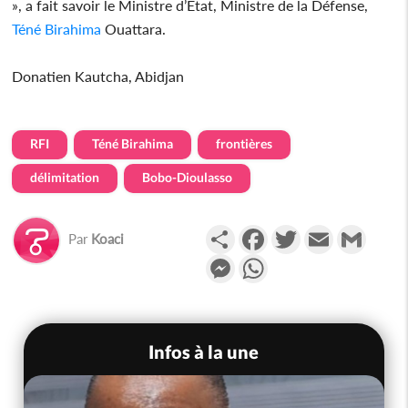
», a fait savoir le Ministre d’Etat, Ministre de la Défense,
Téné Birahima
Ouattara.
Donatien Kautcha, Abidjan
RFI
Téné Birahima
frontières
délimitation
Bobo-Dioulasso
Partager
Facebook
Twitter
Email
Gmail
Par
Koaci
Messenger
WhatsApp
Infos à la une