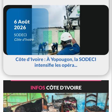
6 Août
2026
SODECI
Côte d'Ivoire
Côte d'Ivoire : À Yopougon, la SODECI
intensifie les opéra...
INFOS
CÔTE D'IVOIRE