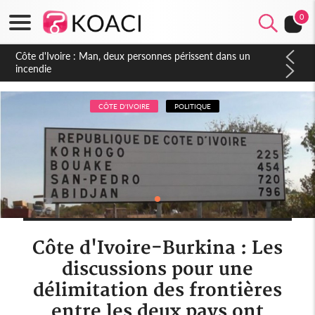
0
Côte d'Ivoire : Séileu, la célébration de la fête nationale
transformée en vaste campagne contre les produits
dépigmentants dangereux
CÔTE D'IVOIRE
POLITIQUE
Côte d'Ivoire-Burkina : Les
discussions pour une
délimitation des frontières
entre les deux pays ont