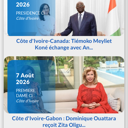
2026
PRESIDENCE CI
Côte d'Ivoire
Côte d'Ivoire-Canada: Tiémoko Meyliet
Koné échange avec An...
7 Août
2026
PREMIERE
DAME CI
Côte d'Ivoire
Côte d'Ivoire-Gabon : Dominique Ouattara
reçoit Zita Oligu...