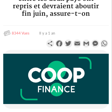
repris et devraient aboutir
fin juin, assure-t-on
8344 Vues
Il y a 1 an
Partager
Facebook
Twitter
Email
Gmail
Messen
W