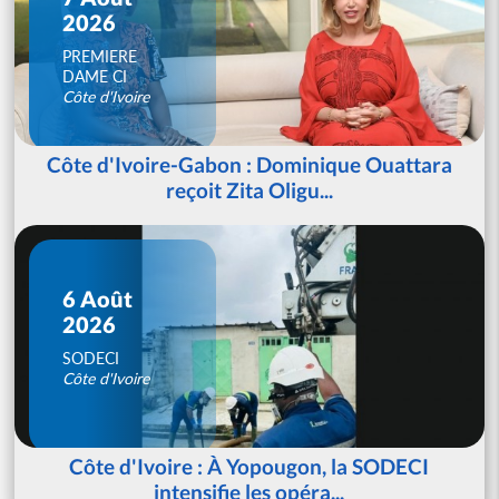
2026
PREMIERE
DAME CI
Côte d'Ivoire
Côte d'Ivoire-Gabon : Dominique Ouattara
reçoit Zita Oligu...
6 Août
2026
SODECI
Côte d'Ivoire
Côte d'Ivoire : À Yopougon, la SODECI
intensifie les opéra...