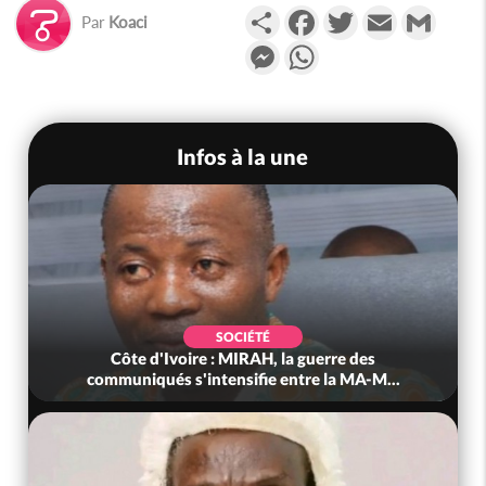
Partager
Facebook
Twitter
Email
Gmail
Par
Koaci
Messenger
WhatsApp
Infos à la une
SOCIÉTÉ
Côte d'Ivoire : MIRAH, la guerre des
communiqués s'intensifie entre la MA-M...