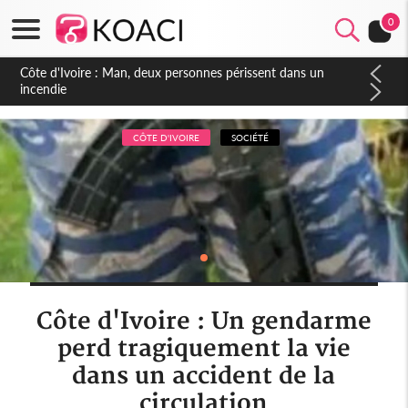
0
Côte d'Ivoire : Séileu, la célébration de la fête nationale
transformée en vaste campagne contre les produits
dépigmentants dangereux
CÔTE D'IVOIRE
SOCIÉTÉ
Côte d'Ivoire : Un gendarme
perd tragiquement la vie
dans un accident de la
circulation