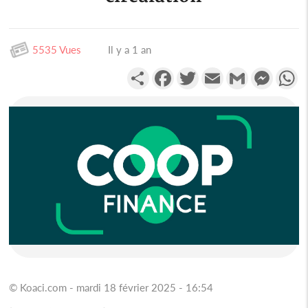
5535 Vues
Il y a 1 an
Partager
Facebook
Twitter
Email
Gmail
Messen
W
© Koaci.com - mardi 18 février 2025 - 16:54