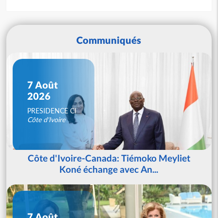
Communiqués
7 Août
2026
PRESIDENCE CI
Côte d'Ivoire
Côte d'Ivoire-Canada: Tiémoko Meyliet
Koné échange avec An...
7 Août