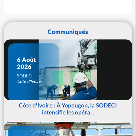
Communiqués
6 Août
2026
SODECI
Côte d'Ivoire
Côte d'Ivoire : À Yopougon, la SODECI
intensifie les opéra...