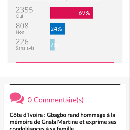
2355
69%
Oui
808
24%
Non
226
7%
Sans avis
0 Commentaire(s)
Côte d'Ivoire : Gbagbo rend hommage à la
mémoire de Gnala Martine et exprime ses
condoléances à sa famille