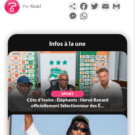
Partager
Facebook
Twitter
Email
Gmail
Par
Koaci
Messenger
WhatsApp
Infos à la une
SPORT
Côte d'Ivoire : Éléphants : Hervé Renard
officiellement Sélectionneur des É...