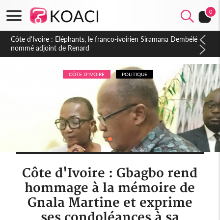
0
Cameroun : 5 combattants séparatistes neutralisés, le Mindef
dément les rumeurs d'exactions des civils
CÔTE D'IVOIRE
POLITIQUE
Côte d'Ivoire : Gbagbo rend
hommage à la mémoire de
Gnala Martine et exprime
ses condoléances à sa