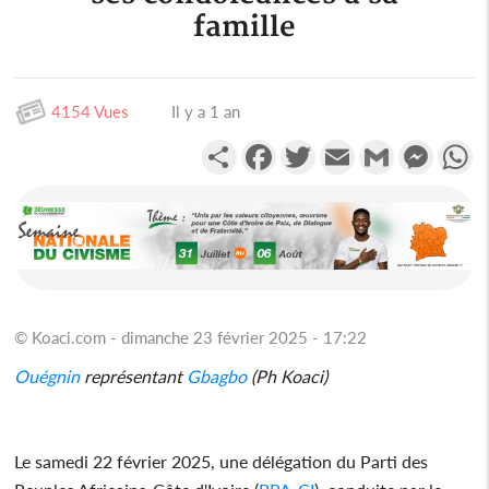
famille
4154 Vues
Il y a 1 an
Partager
Facebook
Twitter
Email
Gmail
Messen
W
© Koaci.com - dimanche 23 février 2025 - 17:22
Ouégnin
représentant
Gbagbo
(Ph Koaci)
Le samedi 22 février 2025, une délégation du Parti des