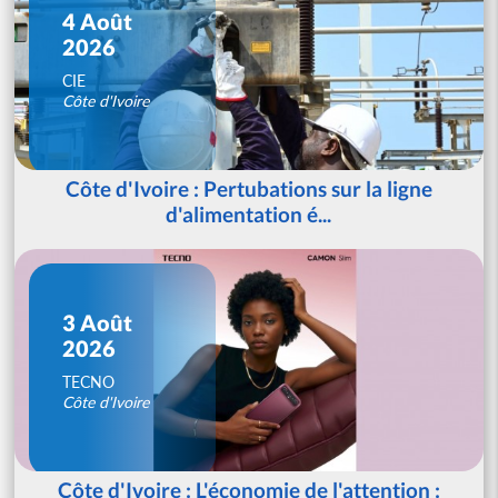
4 Août
2026
CIE
Côte d'Ivoire
Côte d'Ivoire : Pertubations sur la ligne
d'alimentation é...
3 Août
2026
TECNO
Côte d'Ivoire
Côte d'Ivoire : L'économie de l'attention :