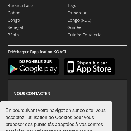
Burkina Faso
Togo
Gabon
Cameroun
Congo
Congo (RDC)
Sénégal
Guinée
Bénin
Guinée Equatorial
Télécharger l'application KOACI
NOUS CONTACTER
contact@koaci.com
koaci@yahoo.fr
En poursuivant votre navigation sur ce site, vous
+225 07 08 85 52 93
acceptez l'utilisation de Cookies pour vous
proposer des publicités adaptées à vos centres