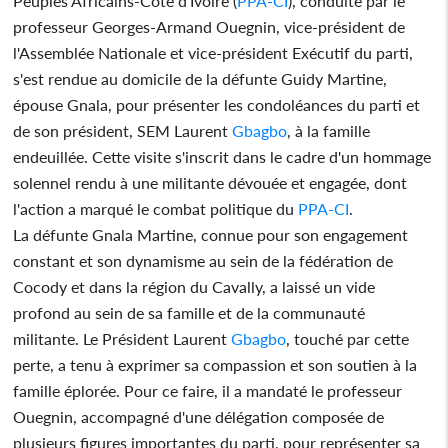
Peuples Africains-Côte d'Ivoire (
PPA-CI
), conduite par le
professeur Georges-Armand Ouegnin, vice-président de
l'Assemblée Nationale et vice-président Exécutif du parti,
s'est rendue au domicile de la défunte Guidy Martine,
épouse Gnala, pour présenter les condoléances du parti et
de son président, SEM Laurent
Gbagbo
, à la famille
endeuillée. Cette visite s'inscrit dans le cadre d'un hommage
solennel rendu à une militante dévouée et engagée, dont
l'action a marqué le combat politique du
PPA-CI
.
La défunte Gnala Martine, connue pour son engagement
constant et son dynamisme au sein de la fédération de
Cocody et dans la région du Cavally, a laissé un vide
profond au sein de sa famille et de la communauté
militante. Le Président Laurent
Gbagbo
, touché par cette
perte, a tenu à exprimer sa compassion et son soutien à la
famille éplorée. Pour ce faire, il a mandaté le professeur
Ouegnin, accompagné d'une délégation composée de
plusieurs figures importantes du parti, pour représenter sa