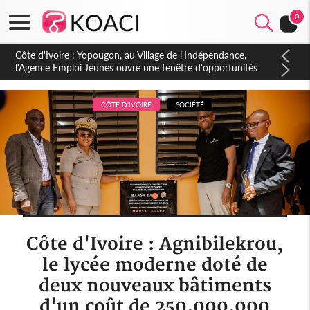
0
Côte d'Ivoire : CHU de Treichville, après la fronde, les agents
contractuels obtiennent un accord avec la direction sur les
arriérés du SMIG 2023
CÔTE D'IVOIRE
SOCIÉTÉ
Côte d'Ivoire : Agnibilekrou,
le lycée moderne doté de
deux nouveaux bâtiments
d'un coût de 250.000.000