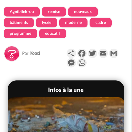
Agnibilekrou
remise
nouveaux
bâtiments
lycée
moderne
cadre
programme
éducatif
Partager
Facebook
Twitter
Email
Gmail
Par
Koaci
Messenger
WhatsApp
Infos à la une