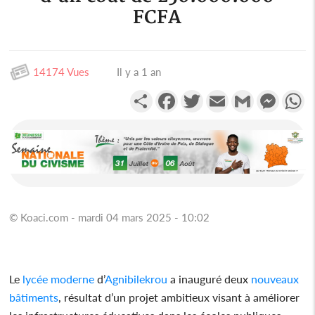
FCFA
14174 Vues
Il y a 1 an
Partager
Facebook
Twitter
Email
Gmail
Messen
W
© Koaci.com - mardi 04 mars 2025 - 10:02
Le
lycée
moderne
d’
Agnibilekrou
a inauguré deux
nouveaux
bâtiments
, résultat d’un projet ambitieux visant à améliorer