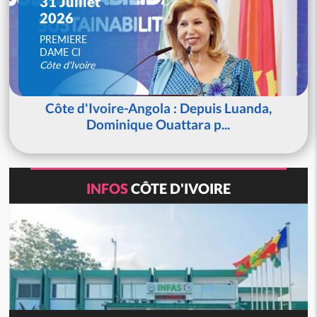
31 Juillet
2026
PREMIERE
DAME CI
Côte d'Ivoire
Côte d'Ivoire-Angola : Depuis Luanda,
Dominique Ouattara p...
INFOS
CÔTE D'IVOIRE