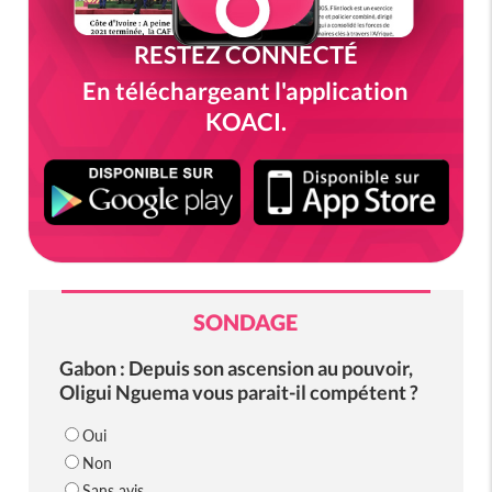
RESTEZ CONNECTÉ
En téléchargeant l'application
KOACI.
SONDAGE
Gabon : Depuis son ascension au pouvoir,
Oligui Nguema vous parait-il compétent ?
Oui
Non
Sans avis