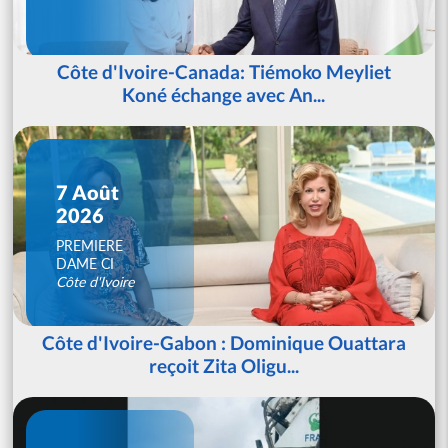
Côte d'Ivoire-Canada: Tiémoko Meyliet
Koné échange avec An...
7 Août
2026
PREMIERE
DAME CI
Côte d'Ivoire
Côte d'Ivoire-Gabon : Dominique Ouattara
reçoit Zita Oligu...