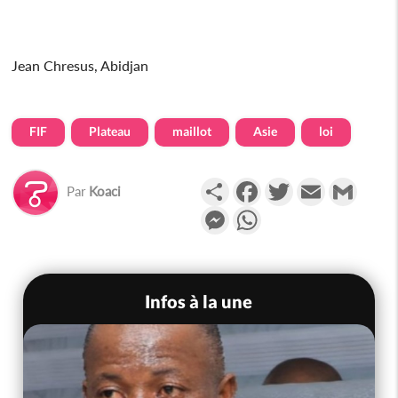
Jean Chresus, Abidjan
FIF
Plateau
maillot
Asie
loi
Partager
Facebook
Twitter
Email
Gmail
Par
Koaci
Messenger
WhatsApp
Infos à la une