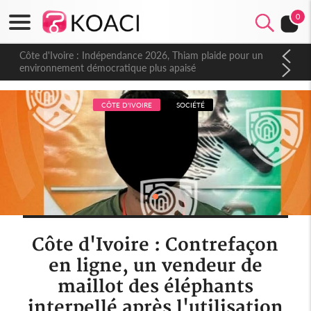
0
Côte d'Ivoire : Indépendance 2026, Thiam plaide pour un
environnement démocratique plus apaisé
CÔTE D'IVOIRE
SOCIÉTÉ
Côte d'Ivoire : Contrefaçon
en ligne, un vendeur de
maillot des éléphants
interpellé après l'utilisation