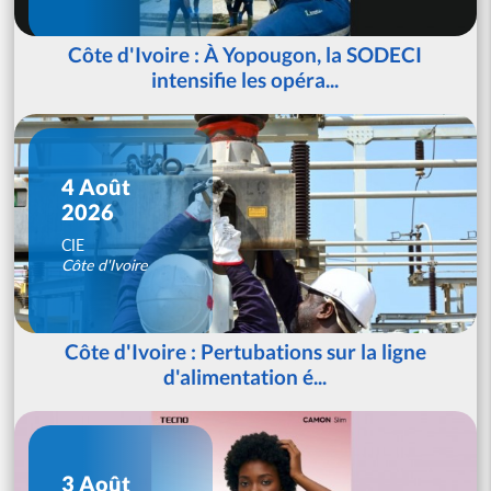
Côte d'Ivoire : À Yopougon, la SODECI
intensifie les opéra...
4 Août
2026
CIE
Côte d'Ivoire
Côte d'Ivoire : Pertubations sur la ligne
d'alimentation é...
3 Août