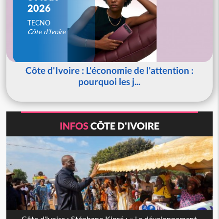
2026
TECNO
Côte d'Ivoire
Côte d'Ivoire : L'économie de l'attention :
pourquoi les j...
INFOS
CÔTE D'IVOIRE
Côte d'Ivoire : Stéphane Kipré : « Le développement