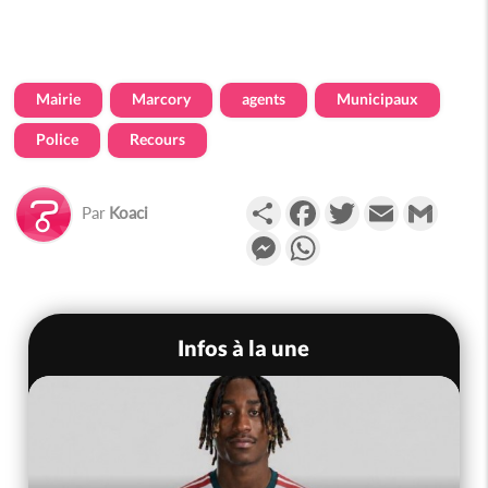
Mairie
Marcory
agents
Municipaux
Police
Recours
Partager
Facebook
Twitter
Email
Gmail
Par
Koaci
Messenger
WhatsApp
Infos à la une