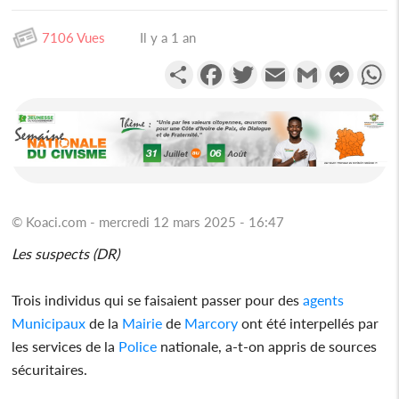
7106 Vues
Il y a 1 an
Partager
Facebook
Twitter
Email
Gmail
Messen
W
© Koaci.com - mercredi 12 mars 2025 - 16:47
Les suspects (DR)
Trois individus qui se faisaient passer pour des
agents
Municipaux
de la
Mairie
de
Marcory
ont été interpellés par
les services de la
Police
nationale, a-t-on appris de sources
sécuritaires.