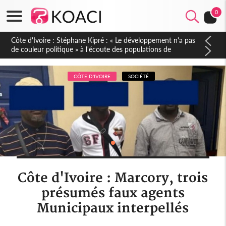
0
Mali : Les FAMa accueillent 254 anciens combattants issus de
groupes armés
CÔTE D'IVOIRE
SOCIÉTÉ
Côte d'Ivoire : Marcory, trois
présumés faux agents
Municipaux interpellés