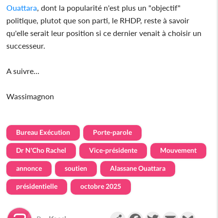
Ouattara
, dont la popularité n'est plus un "objectif"
politique, plutot que son parti, le RHDP, reste à savoir
qu'elle serait leur position si ce dernier venait à choisir un
successeur.
A suivre...
Wassimagnon
Bureau Exécution
Porte-parole
Dr N'Cho Rachel
Vice-présidente
Mouvement
annonce
soutien
Alassane Ouattara
présidentielle
octobre 2025
Partager
Facebook
Twitter
Email
Gmail