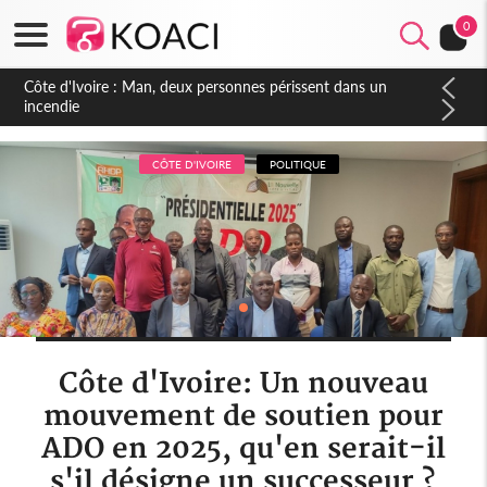
0
Côte d'Ivoire : Séileu, la célébration de la fête nationale
transformée en vaste campagne contre les produits
dépigmentants dangereux
CÔTE D'IVOIRE
POLITIQUE
Côte d'Ivoire: Un nouveau
mouvement de soutien pour
ADO en 2025, qu'en serait-il
s'il désigne un successeur ?