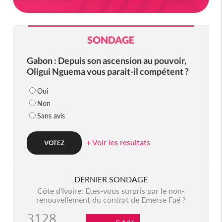
SONDAGE
Gabon : Depuis son ascension au pouvoir,
Oligui Nguema vous parait-il compétent ?
Oui
Non
Sans avis
+ Voir les resultats
DERNIER SONDAGE
Côte d'Ivoire: Etes-vous surpris par le non-
renouvellement du contrat de Emerse Faé ?
3128