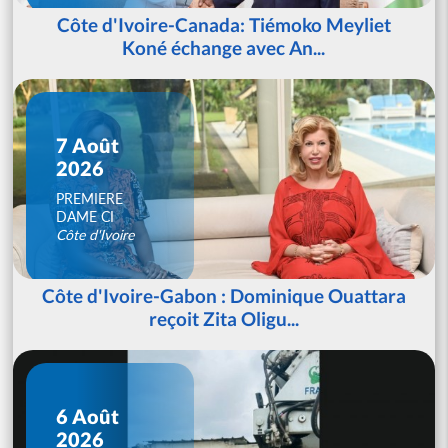
Côte d'Ivoire-Canada: Tiémoko Meyliet
Koné échange avec An...
7 Août
2026
PREMIERE
DAME CI
Côte d'Ivoire
Côte d'Ivoire-Gabon : Dominique Ouattara
reçoit Zita Oligu...
6 Août
2026