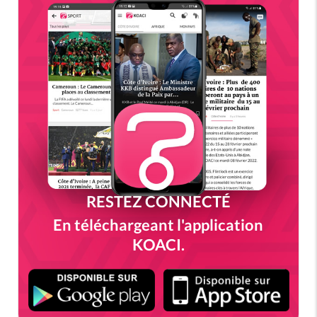
RESTEZ CONNECTÉ
En téléchargeant l'application
KOACI.