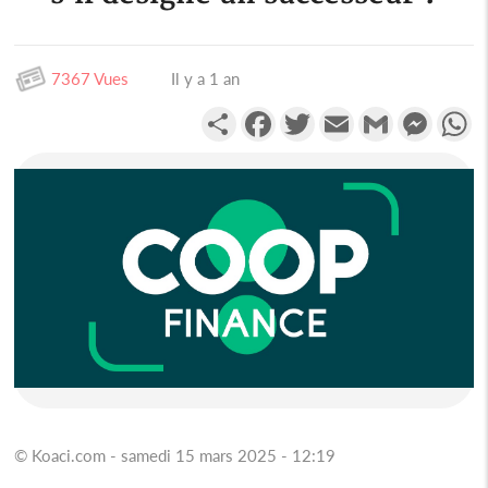
7367 Vues
Il y a 1 an
Partager
Facebook
Twitter
Email
Gmail
Messen
W
© Koaci.com - samedi 15 mars 2025 - 12:19