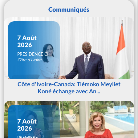
Communiqués
7 Août
2026
PRESIDENCE CI
Côte d'Ivoire
Côte d'Ivoire-Canada: Tiémoko Meyliet
Koné échange avec An...
7 Août
2026
PREMIERE