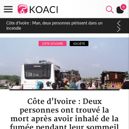
0
Côte d'Ivoire : Séileu, la célébration de la fête nationale
transformée en vaste campagne contre les produits
dépigmentants dangereux
CÔTE D'IVOIRE
SOCIÉTÉ
Côte d'Ivoire : Deux
personnes ont trouvé la
mort après avoir inhalé de la
fumée pendant leur sommeil