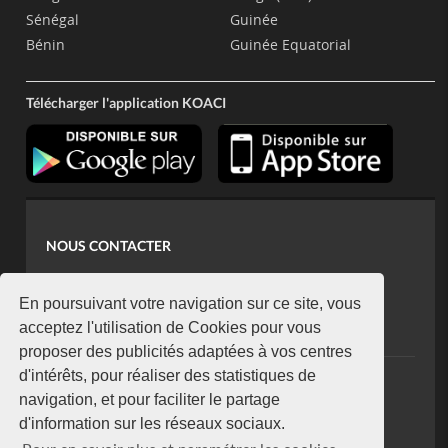
Sénégal
Guinée
Bénin
Guinée Equatorial
Télécharger l'application KOACI
NOUS CONTACTER
contact@koaci.com
koaci@yahoo.fr
En poursuivant votre navigation sur ce site, vous
+225 07 08 85 52 93
acceptez l'utilisation de Cookies pour vous
proposer des publicités adaptées à vos centres
d'intérêts, pour réaliser des statistiques de
NEWSLETTER
navigation, et pour faciliter le partage
Restez connecté via notre newsletter
d'information sur les réseaux sociaux.
S'abonner