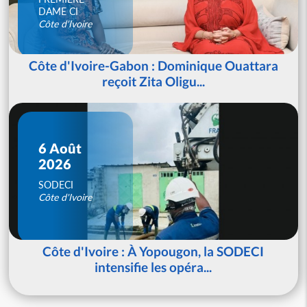
DAME CI
Côte d'Ivoire
Côte d'Ivoire-Gabon : Dominique Ouattara
reçoit Zita Oligu...
6 Août
2026
SODECI
Côte d'Ivoire
Côte d'Ivoire : À Yopougon, la SODECI
intensifie les opéra...