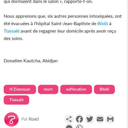
qui dormaient dans le salon », rapporte-t-on.
Nous apprenons que, six autres personnes intoxiquées, ont
été évacuées à l’hôpital Saint-Jean-Baptiste de
Bôdô
à
Tiassalé
avant de regagner leur domicile après avoir reçu
des soins.
Donatien Kautcha, Abidjan
N'Zianouan
mort
suffocation
Bôdô
Tiassalé
Partager
Facebook
Twitter
Email
Gmail
Par
Koaci
Messenger
WhatsApp