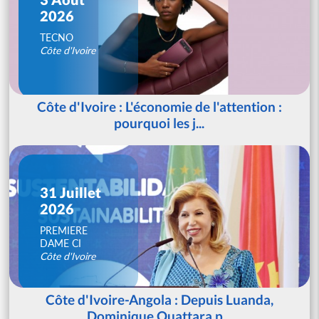
2026
TECNO
Côte d'Ivoire
Côte d'Ivoire : L'économie de l'attention :
pourquoi les j...
31 Juillet
2026
PREMIERE
DAME CI
Côte d'Ivoire
Côte d'Ivoire-Angola : Depuis Luanda,
Dominique Ouattara p...