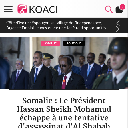
0
Côte d'Ivoire : CHU de Treichville, après la fronde, les agents
contractuels obtiennent un accord avec la direction sur les
arriérés du SMIG 2023
SOMALIE
POLITIQUE
Somalie : Le Président
Hassan Sheikh Mohamud
échappe à une tentative
d'assassinat d'Al Shabab