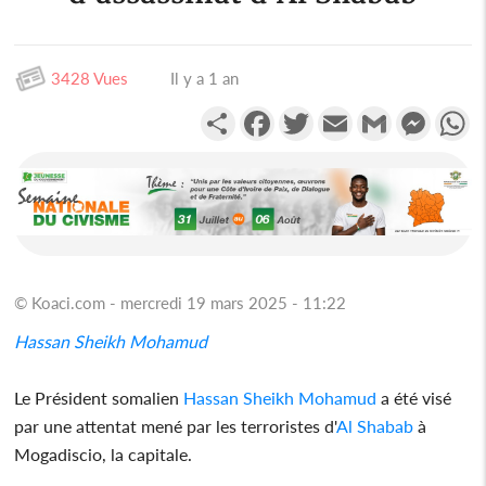
3428 Vues
Il y a 1 an
Partager
Facebook
Twitter
Email
Gmail
Messen
W
© Koaci.com - mercredi 19 mars 2025 - 11:22
Hassan Sheikh Mohamud
Le Président somalien
Hassan Sheikh Mohamud
a été visé
par une attentat mené par les terroristes d'
Al Shabab
à
Mogadiscio, la capitale.