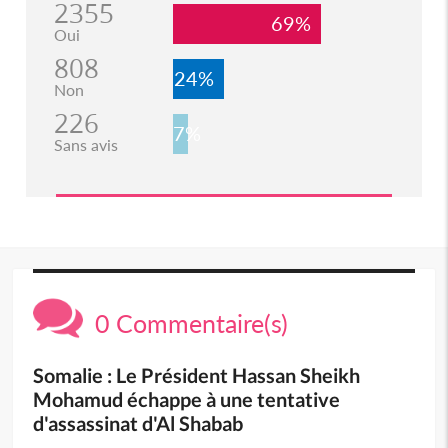
2355
69%
Oui
808
24%
Non
226
7%
Sans avis
0 Commentaire(s)
Somalie : Le Président Hassan Sheikh
Mohamud échappe à une tentative
d'assassinat d'Al Shabab