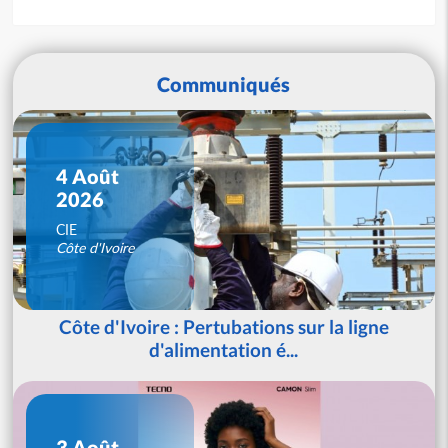
Communiqués
4 Août
2026
CIE
Côte d'Ivoire
Côte d'Ivoire : Pertubations sur la ligne
d'alimentation é...
3 Août